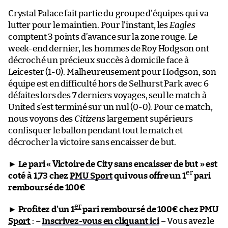
Crystal Palace fait partie du groupe d’équipes qui va
lutter pour le maintien. Pour l’instant, les
Eagles
comptent 3 points d’avance sur la zone rouge. Le
week-end dernier, les hommes de Roy Hodgson ont
décroché un précieux succès à domicile face à
Leicester (1-0). Malheureusement pour Hodgson, son
équipe est en difficulté hors de Selhurst Park avec 6
défaites lors des 7 derniers voyages, seul le match à
United s’est terminé sur un nul (0-0). Pour ce match,
nous voyons des
Citizens
largement supérieurs
confisquer le ballon pendant tout le match et
décrocher la victoire sans encaisser de but.
►
Le pari « Victoire de City sans encaisser de but » est
er
coté à 1,73 chez
PMU Sport
qui vous offre un 1
pari
remboursé de 100€
er
►
Profitez d’un 1
pari remboursé de 100€ chez PMU
Sport
: –
Inscrivez-vous en cliquant ici
– Vous avez le