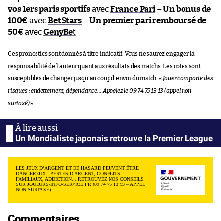
vos 1ers paris sportifs
avec
France Pari
–
Un bonus de
100€
avec
BetStars
–
Un premier pari remboursé de
50€
avec
GenyBet
Ces pronostics sont donnés à titre indicatif. Vous ne saurez engager la
responsabilité de l’auteur quant aux résultats des matchs. Les cotes sont
susceptibles de changer jusqu’au coup d’envoi du match. «
Jouer comporte des
risques : endettement, dépendance… Appelez le 09 74 75 13 13 (appel non
surtaxé)
»
Un Mondialiste japonais retrouve la Premier League
LES JEUX D’ARGENT ET DE HASARD PEUVENT ÊTRE
DANGEREUX : PERTES D’ARGENT, CONFLITS
FAMILIAUX, ADDICTION… RETROUVEZ NOS CONSEILS
SUR JOUEURS-INFO-SERVICE.FR (09 74 75 13 13 – APPEL
NON SURTAXÉ)
Commentaires