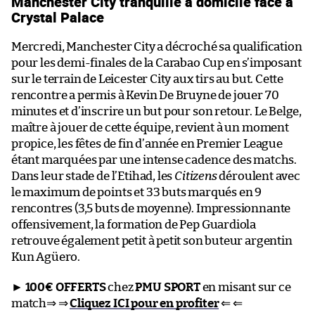
Manchester City tranquille à domicile face à
Crystal Palace
Mercredi, Manchester City a décroché sa qualification
pour les demi-finales de la Carabao Cup en s’imposant
sur le terrain de Leicester City aux tirs au but. Cette
rencontre a permis à Kevin De Bruyne de jouer 70
minutes et d’inscrire un but pour son retour. Le Belge,
maître à jouer de cette équipe, revient à un moment
propice, les fêtes de fin d’année en Premier League
étant marquées par une intense cadence des matchs.
Dans leur stade de l’Etihad, les
Citizens
déroulent avec
le maximum de points et 33 buts marqués en 9
rencontres (3,5 buts de moyenne). Impressionnante
offensivement, la formation de Pep Guardiola
retrouve également petit à petit son buteur argentin
Kun Agüero.
►
100€ OFFERTS
chez
PMU SPORT
en misant sur ce
match⇒ ⇒
Cliquez ICI pour en profiter
⇐ ⇐