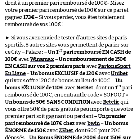
droit à un premier pari remboursé de 100€- Misez
votre premier pari remboursé de 100€ sur ce pari et
gagnez
173€
– Si vous perdez, vous êtes totalement
remboursé de vos 100€ !
►
Si vous avez envie de tester d’autres sites de paris
sportifs, 8 autres sites vous permettent de parier sur
er
ce City – Palace :
–
Un 1
pari remboursé EN CASH de
100€
avec
Winamax
–
Un remboursement de 150€
EN CASH sur vos 2 premiers paris
avec
ParionsSport
En Ligne
–
Un bonus EXCLUSIF de 120€
avec
Unibet
qui vous offre 120€ de bonus au lieu de 100€ –
Un
er
bonus EXCLUSIF de 110€
avec
NetBet
, dont un 1
pari
remboursé de 100€, en rentrant le code « SOFOOT » –
Un bonus de 50€ SANS CONDITION
avec
Betclic
qui
vous offre 50€ de paris gratuits peu importe que votre
premier pari soit gagnant ou perdant –
Un premier
pari remboursé de 107€ chez
avec
bwin
–
Un bonus
ÉNORME de 150€
avec
ZEbet
, dont 60€ pour 20€
déposés –
Un Bonus ÉNORME de 200€ dont 150€ sur