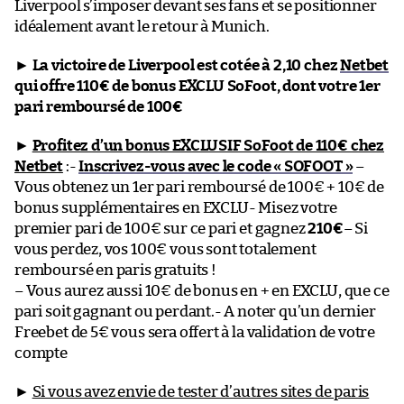
Liverpool s’imposer devant ses fans et se positionner
idéalement avant le retour à Munich.
►
La victoire de Liverpool est cotée à 2,10 chez
Netbet
qui offre 110€ de bonus EXCLU SoFoot, dont votre 1er
pari remboursé de 100€
►
Profitez d’un bonus EXCLUSIF SoFoot de 110€ chez
Netbet
:-
Inscrivez-vous avec le code « SOFOOT »
–
Vous obtenez un 1er pari remboursé de 100€ + 10€ de
bonus supplémentaires en EXCLU- Misez votre
premier pari de 100€ sur ce pari et gagnez
210€
– Si
vous perdez, vos 100€ vous sont totalement
remboursé en paris gratuits !
– Vous aurez aussi 10€ de bonus en + en EXCLU, que ce
pari soit gagnant ou perdant.- A noter qu’un dernier
Freebet de 5€ vous sera offert à la validation de votre
compte
►
Si vous avez envie de tester d’autres sites de paris