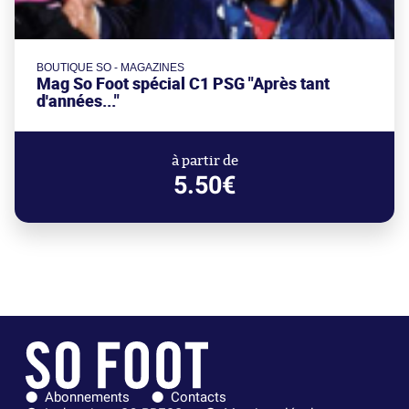
BOUTIQUE SO - MAGAZINES
Mag So Foot spécial C1 PSG "Après tant
d'années..."
à partir de
5.50€
Abonnements
Contacts