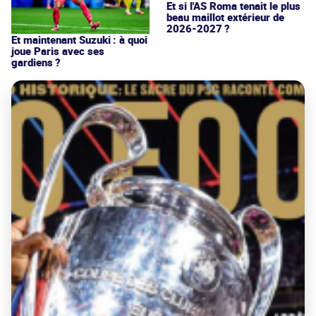
Et si l'AS Roma tenait le plus
beau maillot extérieur de
2026-2027 ?
Et maintenant Suzuki : à quoi
joue Paris avec ses
gardiens ?