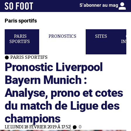
S’abonner au mag
Paris sportifs
PARIS
PRONOSTICS
SITES
C
SPORTIFS
INT
PARIS SPORTIFS
Pronostic Liverpool
Bayern Munich :
Analyse, prono et cotes
du match de Ligue des
champions
LE LUNDI 18 FÉVRIER 2019 À 17:52
0