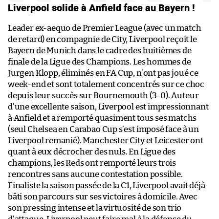
Liverpool solide à Anfield face au Bayern !
Leader ex-aequo de Premier League (avec un match
de retard) en compagnie de City, Liverpool reçoit le
Bayern de Munich dans le cadre des huitièmes de
finale de la Ligue des Champions. Les hommes de
Jurgen Klopp, éliminés en FA Cup, n’ont pas joué ce
week-end et sont totalement concentrés sur ce choc
depuis leur succès sur Bournemouth (3-0). Auteur
d’une excellente saison, Liverpool est impressionnant
à Anfield et a remporté quasiment tous ses matchs
(seul Chelsea en Carabao Cup s’est imposé face à un
Liverpool remanié). Manchester City et Leicester ont
quant à eux décrocher des nuls. En Ligue des
champions, les Reds ont remporté leurs trois
rencontres sans aucune contestation possible.
Finaliste la saison passée de la C1, Liverpool avait déjà
bâti son parcours sur ses victoires à domicile. Avec
son pressing intense et la virtuosité de son trio