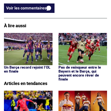
Voir les commentaires
À lire aussi
Un Barça record rejoint l’OL
Pas de vainqueur entre le
en finale
Bayern et le Barça, qui
peuvent encore rêver de
finale
Articles en tendances