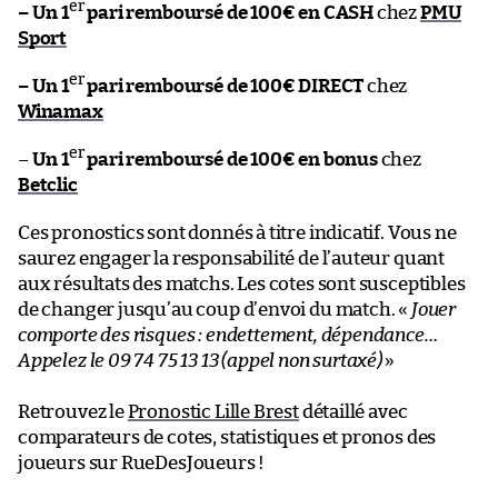
er
– Un 1
pari remboursé de 100€ en CASH
chez
PMU
Sport
er
– Un 1
pari remboursé de 100€ DIRECT
chez
Winamax
er
–
Un 1
pari remboursé de 100€ en bonus
chez
Betclic
Ces pronostics sont donnés à titre indicatif. Vous ne
saurez engager la responsabilité de l’auteur quant
aux résultats des matchs. Les cotes sont susceptibles
de changer jusqu’au coup d’envoi du match. «
Jouer
comporte des risques : endettement, dépendance…
Appelez le 09 74 75 13 13 (appel non surtaxé)
»
Retrouvez le
Pronostic Lille Brest
détaillé avec
comparateurs de cotes, statistiques et pronos des
joueurs sur RueDesJoueurs !