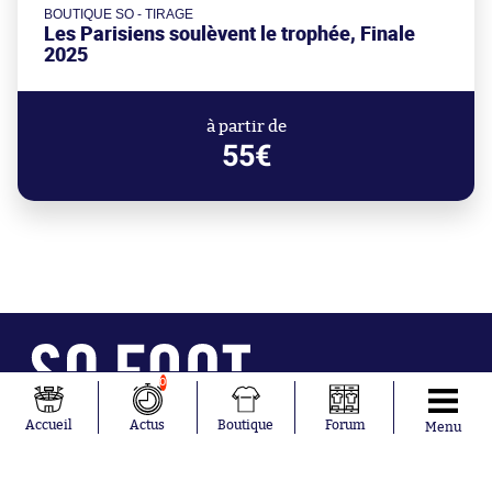
BOUTIQUE SO - TIRAGE
Les Parisiens soulèvent le trophée, Finale
2025
à partir de
55€
0
Abonnements
Contacts
Accueil
Actus
Boutique
Forum
La boutique SO PRESS
Mentions légales
Menu
Conditions générales d'utilisation
Publicité
Consentement RGPD
Recrutement
Joueurs en
Équipes en