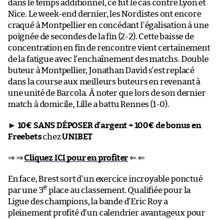
dans le temps additionnel, ce fut le cas contre Lyon et
Nice. Le week-end dernier, les Nordistes ont encore
craqué à Montpellier en concédant l’égalisation à une
poignée de secondes de la fin (2-2). Cette baisse de
concentration en fin de rencontre vient certainement
de la fatigue avec l’enchaînement des matchs. Double
buteur à Montpellier, Jonathan David s’est replacé
dans la course aux meilleurs buteurs en revenant à
une unité de Barcola. À noter que lors de son dernier
match à domicile, Lille a battu Rennes (1-0).
►
10€ SANS DÉPOSER d’argent + 100€ de bonus en
Freebets
chez
UNIBET
⇒ ⇒
Cliquez ICI pour en profiter
⇐ ⇐
En face, Brest sort d’un exercice incroyable ponctué
e
par une 3
place au classement. Qualifiée pour la
Ligue des champions, la bande d’Eric Roy a
pleinement profité d’un calendrier avantageux pour