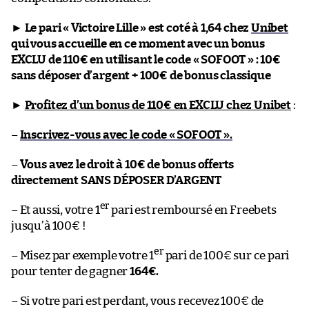
►
Le pari « Victoire Lille » est coté à 1,64 chez
Unibet
qui vous accueille en ce moment avec un bonus
EXCLU de 110€ en utilisant le code « SOFOOT » : 10€
sans déposer d’argent + 100€ de bonus classique
►
Profitez d’un bonus de 110€ en EXCLU chez Unibet
:
–
Inscrivez-vous avec le code « SOFOOT ».
–
Vous avez le droit à 10€ de bonus offerts
directement SANS DÉPOSER D’ARGENT
er
– Et aussi, votre 1
pari est remboursé en Freebets
jusqu’à 100€ !
er
– Misez par exemple votre 1
pari de 100€ sur ce pari
pour tenter de gagner
164€.
– Si votre pari est perdant, vous recevez 100€ de