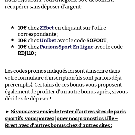
récupérer sans déposer d’argent :
10€
chez
ZEbet
en cliquant sur l’offre
correspondante ;
10€
chez
Unibet
avec le code
SOFOOT
;
10€
chez
ParionsSport En Ligne
avec le code
RDJ110
;
Les codes promos indiqués ici sont à inscrire dans
votre formulaire d’inscription (ils sont parfois déjà
préremplis). Certains de ces bonus vous proposent
également de profiter d’un autre bonus après, si vous
décidez de déposer !
►
Si vous avez envie de tester d’autres sites de paris
sportifs, vous pouvez jouer nos pronostics Lille –
Brest
avec d’autres bonus chez d’autres sites :