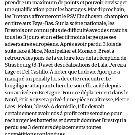
prendre un maximum de points et pouvoir envisager
une qualification pour les barrages. Mardi prochain,
les Bretons affronteront le PSV Eindhoven, champion
en titre aux Pays-Bas. Sur la scène nationale, les
Brestois ont connu plus de difficulté avec des matchs
tous les 3 jours et un effectif moins large que ses
adversaires européens. Après avoir perdu 3 fois de
suite face à Nice, Montpellier et Monaco, Brest a
retrouvé les joies de la victoire lors de la réception de
Strasbourg (3-1) avec des réalisations de Lala, Pereira
Lage et Del Castillo. À noter que Ludovic Ajorque a
manqué un penalty lors de cette rencontre. Le
longiligne attaquant cherche son efficacité depuis
son arrivée en Bretagne. Pour ce déplacement dans le
Nord, Eric Roy sera privé d’une pièce maîtresse, Pierre
Lees-Melou, blessé. À domicile, Lille devrait
certainement avoir mis à profit cette semaine pour
recharger les batteries et devrait dominer Brest qui a
perdu ses 3 derniers déplacements toutes
compétitions confondues.