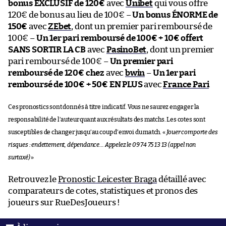
bonus EXCLUSIF de 120€
avec
Unibet
qui vous offre
120€ de bonus au lieu de 100€ –
Un bonus ÉNORME de
150€
avec
ZEbet
, dont un premier pari remboursé de
100€ –
Un 1er pari remboursé de 100€ + 10€ offert
SANS SORTIR LA CB
avec
PasinoBet
, dont un premier
pari remboursé de 100€ –
Un premier pari
remboursé de 120€ chez
avec
bwin
–
Un 1er pari
remboursé de 100€ + 50€ EN PLUS
avec
France Pari
Ces pronostics sont donnés à titre indicatif. Vous ne saurez engager la
responsabilité de l’auteur quant aux résultats des matchs. Les cotes sont
susceptibles de changer jusqu’au coup d’envoi du match. «
Jouer comporte des
risques : endettement, dépendance… Appelez le 09 74 75 13 13 (appel non
surtaxé)
»
Retrouvez le
Pronostic Leicester Braga
détaillé avec
comparateurs de cotes, statistiques et pronos des
joueurs sur RueDesJoueurs !