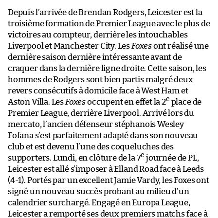
Depuis l’arrivée de Brendan Rodgers, Leicester est la
troisième formation de Premier League avec le plus de
victoires au compteur, derrière les intouchables
Liverpool et Manchester City. Les
Foxes
ont réalisé une
dernière saison dernière intéressante avant de
craquer dans la dernière ligne droite. Cette saison, les
hommes de Rodgers sont bien partis malgré deux
revers consécutifs à domicile face à West Ham et
e
Aston Villa. Les
Foxes
occupent en effet la 2
place de
Premier League, derrière Liverpool. Arrivé lors du
mercato, l’ancien défenseur stéphanois Wesley
Fofana s’est parfaitement adapté dans son nouveau
club et est devenu l’une des coqueluches des
e
supporters. Lundi, en clôture de la 7
journée de PL,
Leicester est allé s’imposer à Elland Road face à Leeds
(4-1). Portés par un excellent Jamie Vardy, les Foxes ont
signé un nouveau succès probant au milieu d’un
calendrier surchargé. Engagé en Europa League,
Leicester a remporté ses deux premiers matchs face à