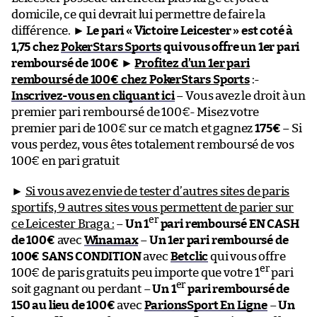
domicile, ce qui devrait lui permettre de faire la
différence. ►
Le pari « Victoire Leicester » est coté à
1,75 chez
PokerStars Sports
qui vous offre un 1er pari
remboursé de 100€
►
Profitez d’un 1er pari
remboursé de 100€ chez PokerStars Sports
:-
Inscrivez-vous en cliquant ici
– Vous avez le droit à un
premier pari remboursé de 100€- Misez votre
premier pari de 100€ sur ce match et gagnez
175€
– Si
vous perdez, vous êtes totalement remboursé de vos
100€ en pari gratuit
►
Si vous avez envie de tester d’autres sites de paris
sportifs, 9 autres sites vous permettent de parier sur
er
ce Leicester Braga :
–
Un 1
pari remboursé EN CASH
de 100€
avec
Winamax
–
Un 1er pari remboursé de
100€ SANS CONDITION
avec
Betclic
qui vous offre
er
100€ de paris gratuits peu importe que votre 1
pari
er
soit gagnant ou perdant –
Un 1
pari remboursé de
150 au lieu de 100€
avec
ParionsSport En Ligne
–
Un