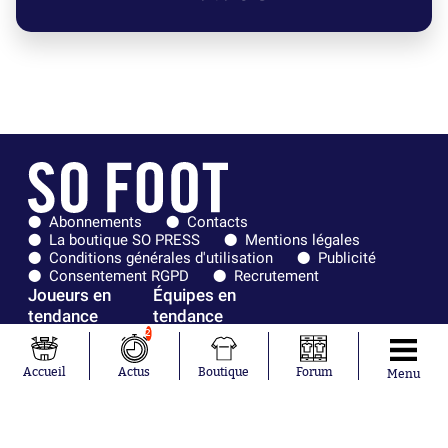
Abonnements
Contacts
La boutique SO PRESS
Mentions légales
Conditions générales d'utilisation
Publicité
Consentement RGPD
Recrutement
Joueurs en
Équipes en
tendance
tendance
2
Mohamed
Chelsea
Salah
Paris Saint-
Accueil
Actus
Boutique
Forum
Menu
Mykhailo
Germain
Mudryk
Bordeaux
Neymar
Olympique
Khalis Merah
lyonnais