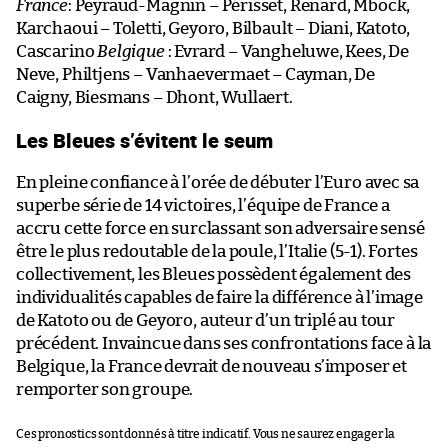
France
: Peyraud-Magnin – Périsset, Renard, Mbock,
Karchaoui – Toletti, Geyoro, Bilbault – Diani, Katoto,
Cascarino
Belgique
: Evrard – Vangheluwe, Kees, De
Neve, Philtjens – Vanhaevermaet – Cayman, De
Caigny, Biesmans – Dhont, Wullaert.
Les Bleues s’évitent le seum
En pleine confiance à l’orée de débuter l’Euro avec sa
superbe série de 14 victoires, l’équipe de France a
accru cette force en surclassant son adversaire sensé
être le plus redoutable de la poule, l’Italie (5-1). Fortes
collectivement, les Bleues possèdent également des
individualités capables de faire la différence à l’image
de Katoto ou de Geyoro, auteur d’un triplé au tour
précédent. Invaincue dans ses confrontations face à la
Belgique, la France devrait de nouveau s’imposer et
remporter son groupe.
Ces pronostics sont donnés à titre indicatif. Vous ne saurez engager la