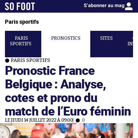
S’abonner au mag
Paris sportifs
PARIS
PRONOSTICS
SITES
C
SPORTIFS
INT
PARIS SPORTIFS
Pronostic France
Belgique : Analyse,
cotes et prono du
match de l’Euro féminin
LE JEUDI 14 JUILLET 2022 À 09:00
0