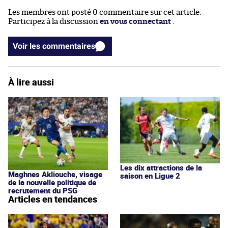
Les membres ont posté 0 commentaire sur cet article.
Participez à la discussion
en vous connectant
.
Voir les commentaires
À lire aussi
Les dix attractions de la
Maghnes Akliouche, visage
saison en Ligue 2
de la nouvelle politique de
recrutement du PSG
Articles en tendances