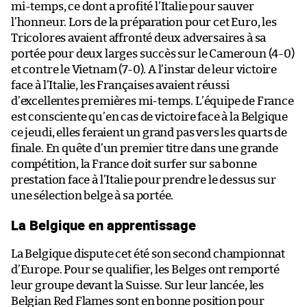
mi-temps, ce dont a profité l’Italie pour sauver
l’honneur. Lors de la préparation pour cet Euro, les
Tricolores avaient affronté deux adversaires à sa
portée pour deux larges succès sur le Cameroun (4-0)
et contre le Vietnam (7-0). A l’instar de leur victoire
face à l’Italie, les Françaises avaient réussi
d’excellentes premières mi-temps. L’équipe de France
est consciente qu’en cas de victoire face à la Belgique
ce jeudi, elles feraient un grand pas vers les quarts de
finale. En quête d’un premier titre dans une grande
compétition, la France doit surfer sur sa bonne
prestation face à l’Italie pour prendre le dessus sur
une sélection belge à sa portée.
La Belgique en apprentissage
La Belgique dispute cet été son second championnat
d’Europe. Pour se qualifier, les Belges ont remporté
leur groupe devant la Suisse. Sur leur lancée, les
Belgian Red Flames sont en bonne position pour