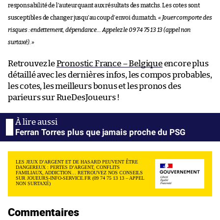
responsabilité de l’auteur quant aux résultats des matchs. Les cotes sont
susceptibles de changer jusqu’au coup d’envoi du match.
« Jouer comporte des
risques : endettement, dépendance… Appelez le 09 74 75 13 13 (appel non
surtaxé). »
Retrouvez le
Pronostic France – Belgique
encore plus
détaillé avec les dernières infos, les compos probables,
les cotes, les meilleurs bonus et les pronos des
parieurs sur RueDesJoueurs !
Ferran Torres plus que jamais proche du PSG
LES JEUX D’ARGENT ET DE HASARD PEUVENT ÊTRE
DANGEREUX : PERTES D’ARGENT, CONFLITS
FAMILIAUX, ADDICTION… RETROUVEZ NOS CONSEILS
SUR JOUEURS-INFO-SERVICE.FR (09 74 75 13 13 – APPEL
NON SURTAXÉ)
Commentaires