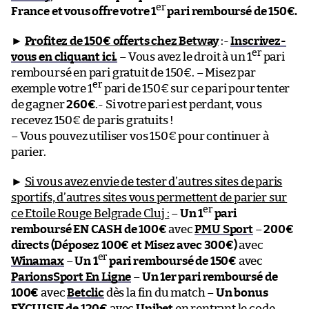
er
France et vous offre votre 1
pari remboursé de 150€.
►
Profitez de 150€ offerts chez Betway
:-
Inscrivez-
er
vous en cliquant ici.
– Vous avez le droit à un 1
pari
remboursé en pari gratuit de 150€. – Misez par
er
exemple votre 1
pari de 150€ sur ce pari pour tenter
de gagner
260€
.- Si votre pari est perdant, vous
recevez 150€ de paris gratuits !
– Vous pouvez utiliser vos 150€ pour continuer à
parier.
►
Si vous avez envie de tester d’autres sites de paris
sportifs, d’autres sites vous permettent de parier sur
er
ce Etoile Rouge Belgrade Cluj :
–
Un 1
pari
remboursé EN CASH de 100€
avec
PMU Sport
–
200€
directs (Déposez 100€ et Misez avec 300€)
avec
er
Winamax
–
Un 1
pari remboursé de 150€
avec
ParionsSport En Ligne
–
Un 1er pari remboursé de
100€
avec
Betclic
dès la fin du match –
Un bonus
EXCLUSIF de 120€
avec
Unibet
en rentrant le code