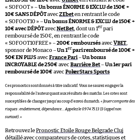
« SOFOOT » –
Un bonus ÉNORME & EXCLU de 150€ +
10€ SANS DÉPÔT
avec
ZEbet
en rentrant le code
« SOFOOT10 » –
Un bonus ÉNORME & EXCLU de 150€ +
er
10€ avec DÉPÔT
avec
NetBet
, dont un 1
pari
remboursé de 150€, en rentrant le code
« SOFOOT10FREE » –
200€ remboursés
avec
VBET
,
er
sponsor de Monaco –
Un 1
pari remboursé de 100€ +
50€ EN PLUS
avec
France Pari
–
Un bonus
INCROYABLE de 250€
avec
Barrière Bet
–
Un 1er pari
remboursé de 100€
avec
PokerStars Sports
Ces pronostics sont donnés à titre indicatif. Vous ne saurez engager la
responsabilité de l’auteur quant aux résultats des matchs. Les cotes sont
susceptibles de changer jusqu’au coup d’envoi du match.
« Jouer comporte des
risques : endettement, dépendance… Appelez le 09 74 75 13 13 (appel non
surtaxé). »
Retrouvez le
Pronostic Etoile Rouge Belgrade Cluj
détaillé avec comparateurs de cotes, statistiques et