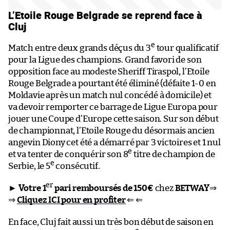
L’Etoile Rouge Belgrade se reprend face à
Cluj
e
Match entre deux grands déçus du 3
tour qualificatif
pour la Ligue des champions. Grand favori de son
opposition face au modeste Sheriff Tiraspol, l’Etoile
Rouge Belgrade a pourtant été éliminé (défaite 1-0 en
Moldavie après un match nul concédé à domicile) et
va devoir remporter ce barrage de Ligue Europa pour
jouer une Coupe d’Europe cette saison. Sur son début
de championnat, l’Etoile Rouge du désormais ancien
angevin Diony cet été a démarré par 3 victoires et 1 nul
e
et va tenter de conquérir son 8
titre de champion de
e
Serbie, le 5
consécutif.
er
►
Votre 1
pari remboursés de 150€
chez
BETWAY
⇒
⇒
Cliquez ICI pour en profiter
⇐ ⇐
En face, Cluj fait aussi un très bon début de saison en