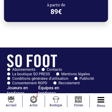
à partir de
89€
Abonnements
Contacts
La boutique SO PRESS
Mentions légales
Conditions générales d'utilisation
Publicité
Consentement RGPD
Recrutement
Joueurs en
Équipes en
tendance
tendance
1
Khalis Merah
FIFA
Accueil
Actus
Boutique
Forum
Menu
Loïs Openda
Real Madrid