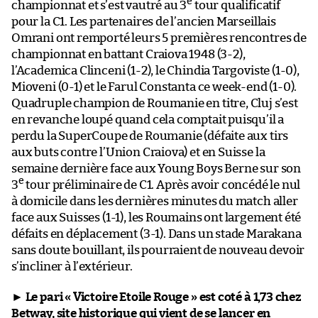
e
championnat et s’est vautré au 3
tour qualificatif
pour la C1. Les partenaires de l’ancien Marseillais
Omrani ont remporté leurs 5 premières rencontres de
championnat en battant Craiova 1948 (3-2),
l’Academica Clinceni (1-2), le Chindia Targoviste (1-0),
Mioveni (0-1) et le Farul Constanta ce week-end (1-0).
Quadruple champion de Roumanie en titre, Cluj s’est
en revanche loupé quand cela comptait puisqu’il a
perdu la SuperCoupe de Roumanie (défaite aux tirs
aux buts contre l’Union Craiova) et en Suisse la
semaine dernière face aux Young Boys Berne sur son
e
3
tour préliminaire de C1. Après avoir concédé le nul
à domicile dans les dernières minutes du match aller
face aux Suisses (1-1), les Roumains ont largement été
défaits en déplacement (3-1). Dans un stade Marakana
sans doute bouillant, ils pourraient de nouveau devoir
s’incliner à l’extérieur.
►
Le pari « Victoire Etoile Rouge » est coté à 1,73 chez
Betway
, site historique qui vient de se lancer en