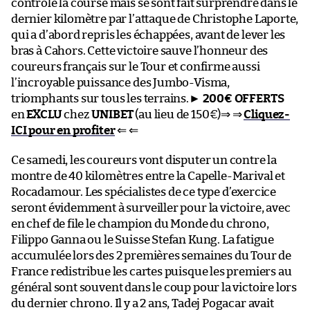
contrôlé la course mais se sont fait surprendre dans le
dernier kilomètre par l’attaque de Christophe Laporte,
qui a d’abord repris les échappées, avant de lever les
bras à Cahors. Cette victoire sauve l’honneur des
coureurs français sur le Tour et confirme aussi
l’incroyable puissance des Jumbo-Visma,
triomphants sur tous les terrains.►
200€ OFFERTS
en
EXCLU
chez
UNIBET
(au lieu de 150€)⇒ ⇒
Cliquez-
ICI pour en profiter
⇐ ⇐
Ce samedi, les coureurs vont disputer un contre la
montre de 40 kilomètres entre la Capelle-Marival et
Rocadamour. Les spécialistes de ce type d’exercice
seront évidemment à surveiller pour la victoire, avec
en chef de file le champion du Monde du chrono,
Filippo Ganna ou le Suisse Stefan Kung. La fatigue
accumulée lors des 2 premières semaines du Tour de
France redistribue les cartes puisque les premiers au
général sont souvent dans le coup pour la victoire lors
du dernier chrono. Il y a 2 ans, Tadej Pogacar avait