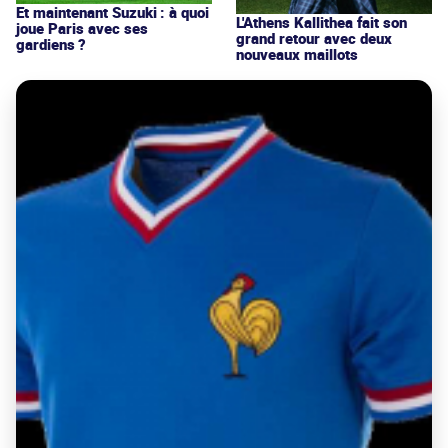
Et maintenant Suzuki : à quoi
L'Athens Kallithea fait son
joue Paris avec ses
grand retour avec deux
gardiens ?
nouveaux maillots