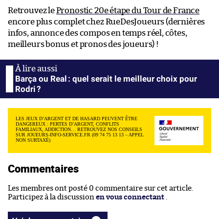
Retrouvez le
Pronostic 20e étape du Tour de France
encore plus complet chez RueDesJoueurs (dernières
infos, annonce des compos en temps réel, côtes,
meilleurs bonus et pronos des joueurs) !
Barça ou Real : quel serait le meilleur choix pour
Rodri ?
LES JEUX D’ARGENT ET DE HASARD PEUVENT ÊTRE
DANGEREUX : PERTES D’ARGENT, CONFLITS
FAMILIAUX, ADDICTION… RETROUVEZ NOS CONSEILS
SUR JOUEURS-INFO-SERVICE.FR (09 74 75 13 13 – APPEL
NON SURTAXÉ)
Commentaires
Les membres ont posté 0 commentaire sur cet article.
Participez à la discussion
en vous connectant
.