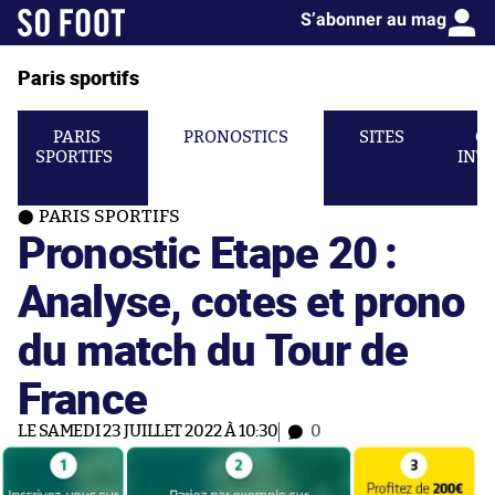
S’abonner au mag
Paris sportifs
PARIS
PRONOSTICS
SITES
C
SPORTIFS
INT
PARIS SPORTIFS
Pronostic Etape 20 :
Analyse, cotes et prono
du match du Tour de
France
LE SAMEDI 23 JUILLET 2022 À 10:30
0