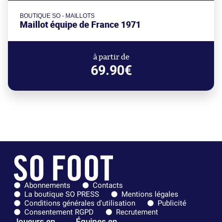
BOUTIQUE SO - MAILLOTS
Maillot équipe de France 1971
à partir de
69.90€
Abonnements
Contacts
La boutique SO PRESS
Mentions légales
Conditions générales d'utilisation
Publicité
Consentement RGPD
Recrutement
Joueurs en
Équipes en