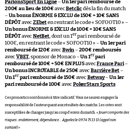
ParionsSport En Ligne
–
Un 1er pari remboursé de
200€ au lieu de 100€
avec
Betclic
dès la fin du match
–
Un bonus ÉNORME & EXCLU de 150€ + 10€ SANS
DÉPÔT
avec
ZEbet
en rentrant le code « SOFOOT10 » –
Un bonus ÉNORME & EXCLU de 100€ + 10€ SANS
er
DÉPÔT
avec
NetBet
, dont un 1
pari remboursé de
100€, en rentrant le code « SOFOOT10 » –
Un 1er pari
remboursé de 120€
avec
Bwin
–
200€ remboursés
er
avec
VBET
, sponsor de Monaco –
Un 1
pari
remboursé de 100€ + 50€ EN PLUS
avec
France Pari
–
Un bonus INCROYABLE de 250€
avec
Barrière Bet
–
er
Un 1
pari remboursé de 150€
avec
Betway
–
Un 1er
pari remboursé de 100€
avec
PokerStars Sports
Ces pronostics sont donnés à titre indicatif. Vous ne saurez engager la
responsabilité de l’auteur quant aux résultats des matchs. Les cotes sont
susceptibles de changer jusqu’au coup d’envoi du match. «
Jouer comporte des
risques : endettement, dépendance… Appelez le 09 74 75 13 13 (appel non
surtaxé)
»