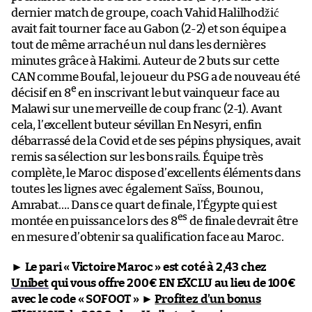
dernier match de groupe, coach Vahid Halilhodžić
avait fait tourner face au Gabon (2-2) et son équipe a
tout de même arraché un nul dans les dernières
minutes grâce à Hakimi. Auteur de 2 buts sur cette
CAN comme Boufal, le joueur du PSG a de nouveau été
e
décisif en 8
en inscrivant le but vainqueur face au
Malawi sur une merveille de coup franc (2-1). Avant
cela, l’excellent buteur sévillan En Nesyri, enfin
débarrassé de la Covid et de ses pépins physiques, avait
remis sa sélection sur les bons rails. Équipe très
complète, le Maroc dispose d’excellents éléments dans
toutes les lignes avec également Saïss, Bounou,
Amrabat…. Dans ce quart de finale, l’Égypte qui est
es
montée en puissance lors des 8
de finale devrait être
en mesure d’obtenir sa qualification face au Maroc.
►
Le pari « Victoire Maroc » est coté à 2,43 chez
Unibet
qui vous offre 200€ EN EXCLU au lieu de 100€
avec le code « SOFOOT »
►
Profitez d’un bonus