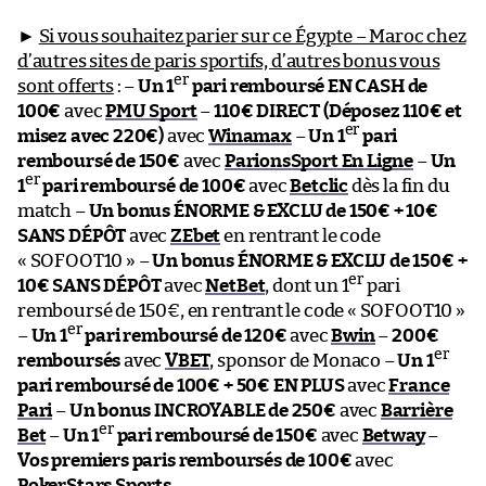
►
Si vous souhaitez parier sur ce Égypte – Maroc chez
d’autres sites de paris sportifs, d’autres bonus vous
er
sont offerts
: –
Un 1
pari remboursé EN CASH de
100€
avec
PMU Sport
–
110€ DIRECT (Déposez 110€ et
er
misez avec 220€)
avec
Winamax
–
Un 1
pari
remboursé de 150€
avec
ParionsSport En Ligne
–
Un
er
1
pari remboursé de 100€
avec
Betclic
dès la fin du
match –
Un bonus ÉNORME & EXCLU de 150€ + 10€
SANS DÉPÔT
avec
ZEbet
en rentrant le code
« SOFOOT10 » –
Un bonus ÉNORME & EXCLU de 150€ +
er
10€ SANS DÉPÔT
avec
NetBet
, dont un 1
pari
remboursé de 150€, en rentrant le code « SOFOOT10 »
er
–
Un 1
pari remboursé de 120€
avec
Bwin
–
200€
er
remboursés
avec
VBET
, sponsor de Monaco –
Un 1
pari remboursé de 100€ + 50€ EN PLUS
avec
France
Pari
–
Un bonus INCROYABLE de 250€
avec
Barrière
er
Bet
–
Un 1
pari remboursé de 150€
avec
Betway
–
Vos premiers paris remboursés de 100€
avec
PokerStars Sports