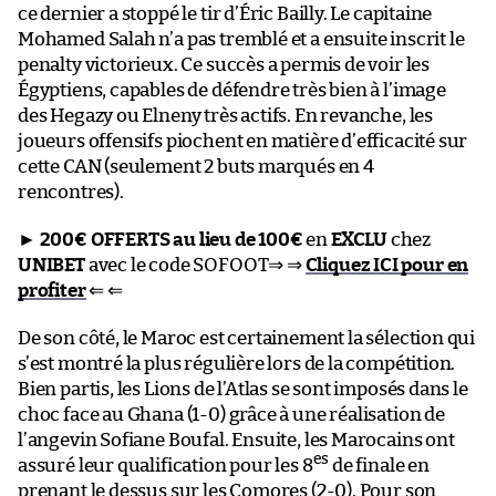
ce dernier a stoppé le tir d’Éric Bailly. Le capitaine
Mohamed Salah n’a pas tremblé et a ensuite inscrit le
penalty victorieux. Ce succès a permis de voir les
Égyptiens, capables de défendre très bien à l’image
des Hegazy ou Elneny très actifs. En revanche, les
joueurs offensifs piochent en matière d’efficacité sur
cette CAN (seulement 2 buts marqués en 4
rencontres).
►
200€ OFFERTS au lieu de 100€
en
EXCLU
chez
UNIBET
avec le code SOFOOT⇒ ⇒
Cliquez ICI pour en
profiter
⇐ ⇐
De son côté, le Maroc est certainement la sélection qui
s’est montré la plus régulière lors de la compétition.
Bien partis, les Lions de l’Atlas se sont imposés dans le
choc face au Ghana (1-0) grâce à une réalisation de
l’angevin Sofiane Boufal. Ensuite, les Marocains ont
es
assuré leur qualification pour les 8
de finale en
prenant le dessus sur les Comores (2-0). Pour son