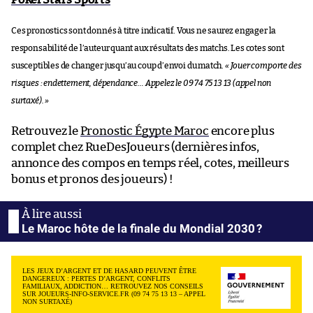
Ces pronostics sont donnés à titre indicatif. Vous ne saurez engager la
responsabilité de l’auteur quant aux résultats des matchs. Les cotes sont
susceptibles de changer jusqu’au coup d’envoi du match.
« Jouer comporte des
risques : endettement, dépendance… Appelez le 09 74 75 13 13 (appel non
surtaxé). »
Retrouvez le
Pronostic Égypte Maroc
encore plus
complet chez RueDesJoueurs (dernières infos,
annonce des compos en temps réel, cotes, meilleurs
bonus et pronos des joueurs) !
Le Maroc hôte de la finale du Mondial 2030 ?
LES JEUX D’ARGENT ET DE HASARD PEUVENT ÊTRE
DANGEREUX : PERTES D’ARGENT, CONFLITS
FAMILIAUX, ADDICTION… RETROUVEZ NOS CONSEILS
SUR JOUEURS-INFO-SERVICE.FR (09 74 75 13 13 – APPEL
NON SURTAXÉ)