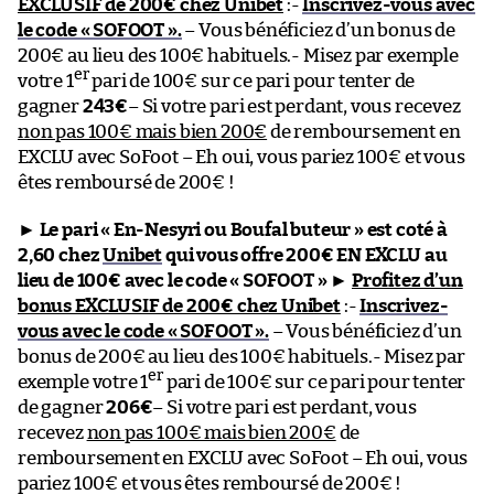
EXCLUSIF de 200€ chez Unibet
:-
Inscrivez-vous avec
le code « SOFOOT ».
– Vous bénéficiez d’un bonus de
200€ au lieu des 100€ habituels.- Misez par exemple
er
votre 1
pari de 100€ sur ce pari pour tenter de
gagner
243€
– Si votre pari est perdant, vous recevez
non pas 100€ mais bien 200€
de remboursement en
EXCLU avec SoFoot – Eh oui, vous pariez 100€ et vous
êtes remboursé de 200€ !
►
Le pari « En-Nesyri ou Boufal buteur » est coté à
2,60 chez
Unibet
qui vous offre 200€ EN EXCLU au
lieu de 100€ avec le code « SOFOOT »
►
Profitez d’un
bonus EXCLUSIF de 200€ chez Unibet
:-
Inscrivez-
vous avec le code « SOFOOT ».
– Vous bénéficiez d’un
bonus de 200€ au lieu des 100€ habituels.- Misez par
er
exemple votre 1
pari de 100€ sur ce pari pour tenter
de gagner
206€
– Si votre pari est perdant, vous
recevez
non pas 100€ mais bien 200€
de
remboursement en EXCLU avec SoFoot – Eh oui, vous
pariez 100€ et vous êtes remboursé de 200€ !