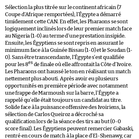
Sélection la plus titrée sur le continent africain (7
Coupe d’Afrique remportées), l’Égypte a démarré
timidement cette CAN. En effet, les Pharaons se sont
logiquement inclinés lors de leur premier match face
au Nigeria (1-0) au terme d’une prestation insipide.
Ensuite, les Égyptiens se sont repris en assurant le
minimum face à la Guinée Bissau (1-0) et le Soudan (1-
0). Sans être transcendante, l’Égypte s’est qualifiée
es
pour les 8
de finale où elle affrontait la Côte d’Ivoire.
Les Pharaons ont haussé le ton en réalisant un match
nettement plus abouti. Après avoir eu plusieurs
opportunités en première période avec notamment
une frappe de Marmoush sur la barre, l’Égypte a
rappelé qu’elle était toujours un candidat au titre.
Solide face à la puissance offensive des Ivoiriens, la
sélection de Carlos Queiroz a décroché sa
qualification lors de la séance des tirs au but (0-0
score final). Les Égyptiens peuvent remercier Gabaski,
rentré en cours de match à la place d’El-Shenawy, car