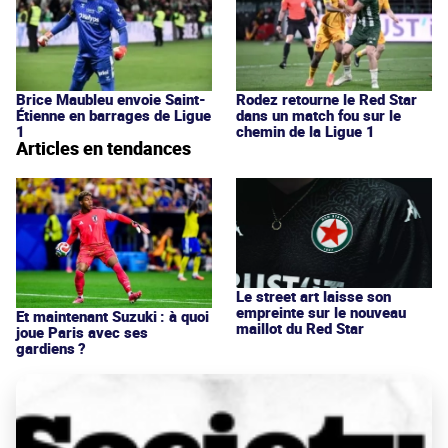
Brice Maubleu envoie Saint-
Rodez retourne le Red Star
Étienne en barrages de Ligue
dans un match fou sur le
1
chemin de la Ligue 1
Articles en tendances
Le street art laisse son
empreinte sur le nouveau
Et maintenant Suzuki : à quoi
maillot du Red Star
joue Paris avec ses
gardiens ?