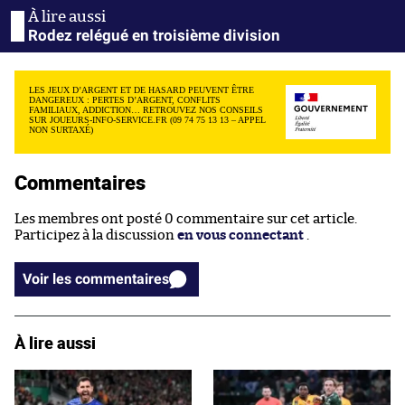
Rodez relégué en troisième division
LES JEUX D’ARGENT ET DE HASARD PEUVENT ÊTRE
DANGEREUX : PERTES D’ARGENT, CONFLITS
FAMILIAUX, ADDICTION… RETROUVEZ NOS CONSEILS
SUR JOUEURS-INFO-SERVICE.FR (09 74 75 13 13 – APPEL
NON SURTAXÉ)
Commentaires
Les membres ont posté 0 commentaire sur cet article.
Participez à la discussion
en vous connectant
.
Voir les commentaires
À lire aussi