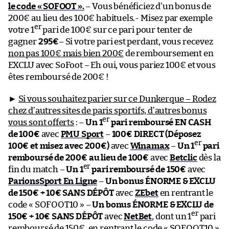
le code « SOFOOT ».
– Vous bénéficiez d’un bonus de
200€ au lieu des 100€ habituels.- Misez par exemple
er
votre 1
pari de 100€ sur ce pari pour tenter de
gagner
295€
– Si votre pari est perdant, vous recevez
non pas 100€ mais bien 200€
de remboursement en
EXCLU avec SoFoot – Eh oui, vous pariez 100€ et vous
êtes remboursé de 200€ !
►
Si vous souhaitez parier sur ce Dunkerque – Rodez
chez d’autres sites de paris sportifs, d’autres bonus
er
vous sont offerts
: –
Un 1
pari remboursé EN CASH
de 100€
avec
PMU Sport
–
100€ DIRECT (Déposez
er
100€ et misez avec 200€)
avec
Winamax
–
Un 1
pari
remboursé de 200€ au lieu de 100€
avec
Betclic
dès la
er
fin du match –
Un 1
pari remboursé de 150€
avec
ParionsSport En Ligne
–
Un bonus ÉNORME & EXCLU
de 150€ + 10€ SANS DÉPÔT
avec
ZEbet
en rentrant le
code « SOFOOT10 » –
Un bonus ÉNORME & EXCLU de
er
150€ + 10€ SANS DÉPÔT
avec
NetBet
, dont un 1
pari
remboursé de 150€, en rentrant le code « SOFOOT10 »