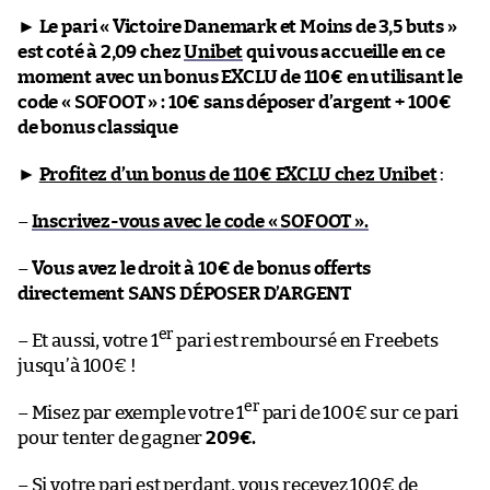
►
Le pari « Victoire Danemark et Moins de 3,5 buts »
est coté à 2,09 chez
Unibet
qui vous accueille en ce
moment avec un bonus EXCLU de 110€ en utilisant le
code « SOFOOT » : 10€ sans déposer d’argent + 100€
de bonus classique
►
Profitez d’un bonus de 110€ EXCLU chez Unibet
:
–
Inscrivez-vous avec le code « SOFOOT ».
–
Vous avez le droit à 10€ de bonus offerts
directement SANS DÉPOSER D’ARGENT
er
– Et aussi, votre 1
pari est remboursé en Freebets
jusqu’à 100€ !
er
– Misez par exemple votre 1
pari de 100€ sur ce pari
pour tenter de gagner
209€.
– Si votre pari est perdant, vous recevez 100€ de