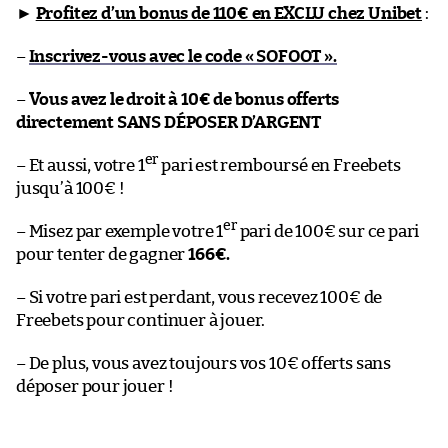
►
Profitez d’un bonus de 110€ en EXCLU chez Unibet
:
–
Inscrivez-vous avec le code « SOFOOT ».
–
Vous avez le droit à 10€ de bonus offerts
directement SANS DÉPOSER D’ARGENT
er
– Et aussi, votre 1
pari est remboursé en Freebets
jusqu’à 100€ !
er
– Misez par exemple votre 1
pari de 100€ sur ce pari
pour tenter de gagner
166€.
– Si votre pari est perdant, vous recevez 100€ de
Freebets pour continuer à jouer.
– De plus, vous avez toujours vos 10€ offerts sans
déposer pour jouer !