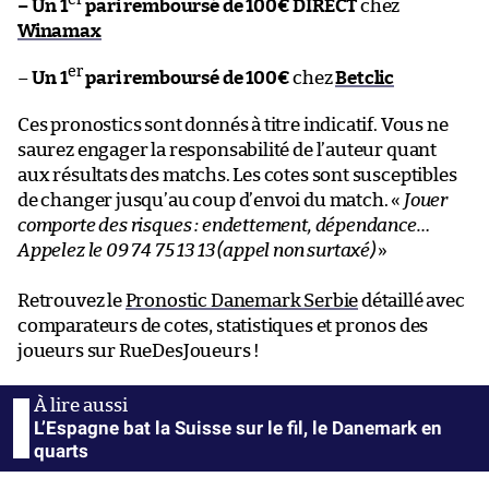
er
– Un 1
pari remboursé de 100€ DIRECT
chez
Winamax
er
–
Un 1
pari remboursé de 100€
chez
Betclic
Ces pronostics sont donnés à titre indicatif. Vous ne
saurez engager la responsabilité de l’auteur quant
aux résultats des matchs. Les cotes sont susceptibles
de changer jusqu’au coup d’envoi du match. «
Jouer
comporte des risques : endettement, dépendance…
Appelez le 09 74 75 13 13 (appel non surtaxé)
»
Retrouvez le
Pronostic Danemark Serbie
détaillé avec
comparateurs de cotes, statistiques et pronos des
joueurs sur RueDesJoueurs !
L’Espagne bat la Suisse sur le fil, le Danemark en
quarts