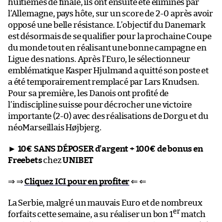
huitièmes de finale, ils ont ensuite été éliminés par
l’Allemagne, pays hôte, sur un score de 2-0 après avoir
opposé une belle résistance. L’objectif du Danemark
est désormais de se qualifier pour la prochaine Coupe
du monde tout en réalisant une bonne campagne en
Ligue des nations. Après l’Euro, le sélectionneur
emblématique Kasper Hjulmand a quitté son poste et
a été temporairement remplacé par Lars Knudsen.
Pour sa première, les Danois ont profité de
l’indiscipline suisse pour décrocher une victoire
importante (2-0) avec des réalisations de Dorgu et du
néoMarseillais Højbjerg.
►
10€ SANS DÉPOSER d’argent + 100€ de bonus en
Freebets
chez
UNIBET
⇒ ⇒
Cliquez ICI pour en profiter
⇐ ⇐
La Serbie, malgré un mauvais Euro et de nombreux
er
forfaits cette semaine, a su réaliser un bon 1
match