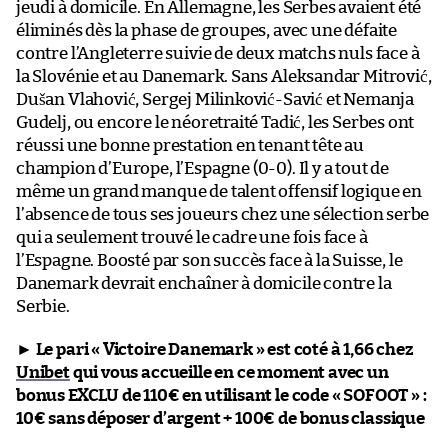
jeudi à domicile. En Allemagne, les Serbes avaient été
éliminés dès la phase de groupes, avec une défaite
contre l’Angleterre suivie de deux matchs nuls face à
la Slovénie et au Danemark. Sans Aleksandar Mitrović,
Dušan Vlahović, Sergej Milinković-Savić et Nemanja
Gudelj, ou encore le néoretraité Tadić, les Serbes ont
réussi une bonne prestation en tenant tête au
champion d’Europe, l’Espagne (0-0). Il y a tout de
même un grand manque de talent offensif logique en
l’absence de tous ses joueurs chez une sélection serbe
qui a seulement trouvé le cadre une fois face à
l’Espagne. Boosté par son succès face à la Suisse, le
Danemark devrait enchaîner à domicile contre la
Serbie.
►
Le pari « Victoire Danemark » est coté à 1,66 chez
Unibet
qui vous accueille en ce moment avec un
bonus EXCLU de 110€ en utilisant le code « SOFOOT » :
10€ sans déposer d’argent + 100€ de bonus classique