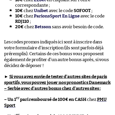
correspondante ;
10€
chez
Unibet
avec le code
SOFOOT
;
10€
chez
ParionsSport En Ligne
avec le code
RDJ110
;
20€
chez
Betsson
sans avoir besoin de code.
Les codes promos indiqués ici sont à inscrire dans
votre formulaire d’inscription (ils sont parfois déjà
préremplis). Certains de ces bonus vous proposent
également de profiter d’un autre bonus après, si vous
décidez de déposer !
►
Si vous avez envie de tester d’autres sites de paris
sportifs, vous pouvez jouer nos pronostics Danemark
– Serbie
avec d’autres bonus chez d’autres sites :
er
– Un 1
pari remboursé de 100€ en CASH
chez
PMU
Sport