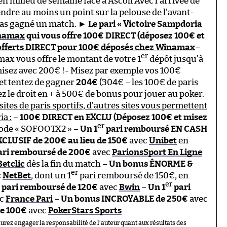
en milieu de semaine face à Ascoli Avec l’arrivée de
endre au moins un point sur la pelouse de l’avant-
pas gagné un match. ►
Le pari « Victoire Sampdoria
namax
qui vous offre 100€ DIRECT (déposez 100€ et
 offerts DIRECT pour 100€ déposés chez Winamax
–
er
ax vous offre le montant de votre 1
dépôt jusqu’à
isez avec 200€ !- Misez par exemple vos 100€
 et tentez de gagner
204€
(304€ – les 100€ de paris
vez le droit en + à 500€ de bonus pour jouer au poker.
sites de paris sportifs, d’autres sites vous permettent
a :
–
100€ DIRECT en EXCLU (Déposez 100€ et misez
er
code « SOFOOTX2 » –
Un 1
pari remboursé EN CASH
CLUSIF de 200€ au lieu de 150€
avec
Unibet
en
ri remboursé de 200€
avec
ParionsSport En Ligne
Betclic
dès la fin du match –
Un bonus ÉNORME &
er
c
NetBet
, dont un 1
pari remboursé de 150€, en
er
pari remboursé de 120€
avec
Bwin
–
Un 1
pari
ec
France Pari
–
Un bonus INCROYABLE de 250€
avec
de 100€
avec
PokerStars Sports
aurez engager la responsabilité de l’auteur quant aux résultats des