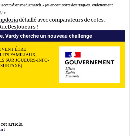
au coup d’envoi du match.
« Jouer comporte des risques : endettement,
). »
mpdoria
détaillé avec comparateurs de cotes,
 RueDesJoueurs !
se, Vardy cherche un nouveau challenge
UVENT ÊTRE
LITS FAMILIAUX,
S SUR JOUEURS-INFO-
N SURTAXÉ)
et article.
ant
.