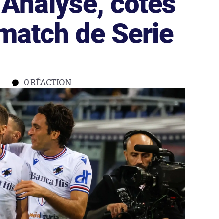
 Analyse, cotes
 match de Serie
0
RÉACTION