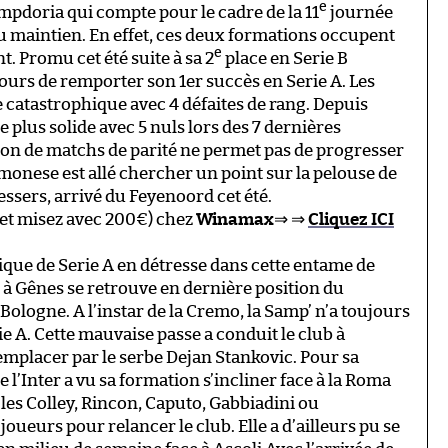
e
mpdoria qui compte pour le cadre de la 11
journée
du maintien. En effet, ces deux formations occupent
e
. Promu cet été suite à sa 2
place en Serie B
ours de remporter son 1er succès en Serie A. Les
 catastrophique avec 4 défaites de rang. Depuis
plus solide avec 5 nuls lors des 7 dernières
on de matchs de parité ne permet pas de progresser
onese est allé chercher un point sur la pelouse de
Dessers, arrivé du Feyenoord cet été.
et misez avec 200€) chez
Winamax
⇒ ⇒
Cliquez ICI
ique de Serie A en détresse dans cette entame de
 à Gênes se retrouve en dernière position du
Bologne. A l’instar de la Cremo, la Samp’ n’a toujours
 A. Cette mauvaise passe a conduit le club à
emplacer par le serbe Dejan Stankovic. Pour sa
 l’Inter a vu sa formation s’incliner face à la Roma
 les Colley, Rincon, Caputo, Gabbiadini ou
oueurs pour relancer le club. Elle a d’ailleurs pu se