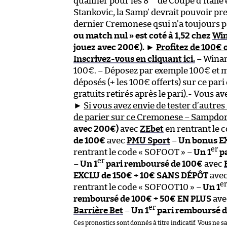
qualifier pour les 8
de Coupe d’Italie 
Stankovic, la Samp’ devrait pouvoir pr
dernier Cremonese qsui n’a toujours 
ou match nul » est coté à 1,52 chez
Wi
jouez avec 200€).
►
Profitez de 100€
Inscrivez-vous en cliquant ici.
– Winam
100€. – Déposez par exemple 100€ et m
déposés (+ les 100€ offerts) sur ce pari
gratuits retirés après le pari).- Vous a
►
Si vous avez envie de tester d’autres 
de parier sur ce Cremonese – Sampdori
avec 200€)
avec
ZEbet
en rentrant le 
de 100€
avec
PMU Sport
–
Un bonus EX
er
rentrant le code « SOFOOT » –
Un 1
pa
er
–
Un 1
pari remboursé de 100€
avec
EXCLU de 150€ + 10€ SANS DÉPÔT
ave
er
rentrant le code « SOFOOT10 » –
Un 1
remboursé de 100€ + 50€ EN PLUS
av
er
Barrière Bet
–
Un 1
pari remboursé 
Ces pronostics sont donnés à titre indicatif. Vous ne s