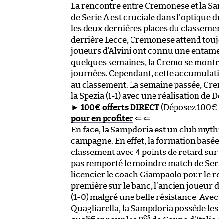
La rencontre entre Cremonese et la Sa
de Serie A est cruciale dans l’optique 
les deux dernières places du classement
derrière Lecce, Cremonese attend touj
joueurs d’Alvini ont connu une entame
quelques semaines, la Cremo se montre 
journées. Cependant, cette accumulati
au classement. La semaine passée, Crem
la Spezia (1-1) avec une réalisation de 
►
100€ offerts DIRECT
(Déposez 100€ 
pour en profiter
⇐ ⇐
En face, la Sampdoria est un club myth
campagne. En effet, la formation basée
classement avec 4 points de retard sur 
pas remporté le moindre match de Serie
licencier le coach Giampaolo pour le r
première sur le banc, l’ancien joueur de
(1-0) malgré une belle résistance. Avec
Quagliarella, la Sampdoria possède les j
es