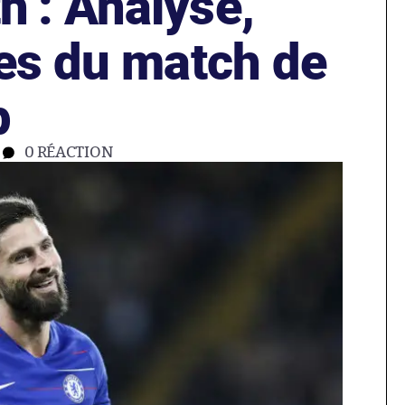
 : Analyse,
tes du match de
p
0
RÉACTION