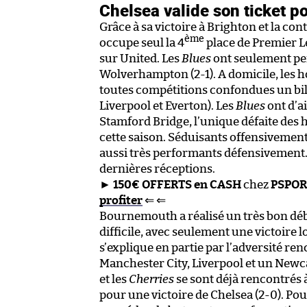
Chelsea valide son ticket p
Grâce à sa victoire à Brighton et la c
ème
occupe seul la 4
place de Premier Le
sur United. Les
Blues
ont seulement perd
Wolverhampton (2-1). A domicile, les 
toutes compétitions confondues un bila
Liverpool et Everton). Les
Blues
ont d’a
Stamford Bridge, l’unique défaite de
cette saison. Séduisants offensivement
aussi très performants défensivement. I
dernières réceptions.
►
150€ OFFERTS en CASH
chez
PSPOR
profiter
⇐ ⇐
Bournemouth a réalisé un très bon déb
difficile, avec seulement une victoire l
s’explique en partie par l’adversité 
Manchester City, Liverpool et un Newca
et les
Cherries
se sont déjà rencontrés 
pour une victoire de Chelsea (2-0). Po