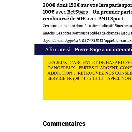
200€ dont 150€ sur vos 1ers paris spor
100€
avec
BetStars
–
Un premier pari
remboursé de 50€
avec
PMU Sport
Ces pronostics sont donnés à titre indicatif. Vous ne s
matchs. Les cotes sont susceptibles de changer jusqu’
dépendance… Appelez le 09 74 75 13 13 (appel non surtax
Pierre Sage a un internat
LES JEUX D’ARGENT ET DE HASARD PE
DANGEREUX : PERTES D’ARGENT, CONF
ADDICTION… RETROUVEZ NOS CONSEIL
SERVICE.FR (09 74 75 13 13 – APPEL NO
Commentaires