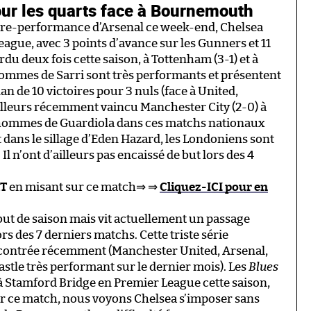
our les quarts face à Bournemouth
ontre-performance d’Arsenal ce week-end, Chelsea
ague, avec 3 points d’avance sur les Gunners et 11
u deux fois cette saison, à Tottenham (3-1) et à
hommes de Sarri sont très performants et présentent
n de 10 victoires pour 3 nuls (face à United,
illeurs récemment vaincu Manchester City (2-0) à
s hommes de Guardiola dans ces matchs nationaux
 dans le sillage d’Eden Hazard, les Londoniens sont
l n’ont d’ailleurs pas encaissé de but lors des 4
T
en misant sur ce match⇒ ⇒
Cliquez-ICI pour en
ut de saison mais vit actuellement un passage
ors des 7 derniers matchs. Cette triste série
rencontrée récemment (Manchester United, Arsenal,
stle très performant sur le dernier mois). Les
Blues
à Stamford Bridge en Premier League cette saison,
ur ce match, nous voyons Chelsea s’imposer sans