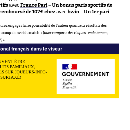
tifs
avec
France Pari
–
Un bonus paris sportifs de
 remboursé de 107€ chez
avec
bwin
–
Un 1er pari
aurez engager la responsabilité de l’auteur quant aux résultats des
au coup d’envoi du match. «
Jouer comporte des risques : endettement,
é)
»
ional français dans le viseur
UVENT ÊTRE
LITS FAMILIAUX,
S SUR JOUEURS-INFO-
N SURTAXÉ)