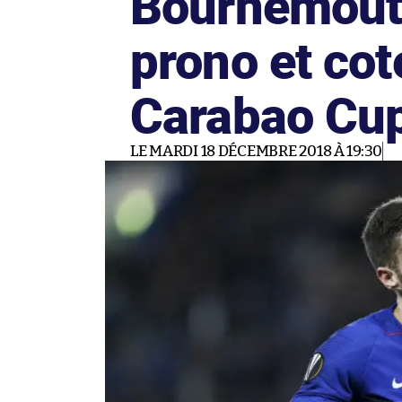
Bournemouth
prono et co
Carabao Cu
LE MARDI 18 DÉCEMBRE 2018 À 19:30