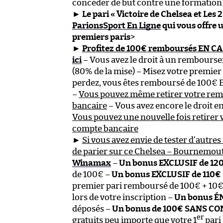
concéder de but contre une formation 
►
Le pari « Victoire de Chelsea et Les 
ParionsSport En Ligne
qui vous offre
premiers paris
>
►
Profitez de 100€ remboursés EN C
ici
– Vous avez le droit à un rembours
(80% de la mise) – Misez votre premier 
perdez, vous êtes remboursé de 100€
–
Vous pouvez même retirer votre re
bancaire
– Vous avez encore le droit 
Vous pouvez une nouvelle fois retire
compte bancaire
►
Si vous avez envie de tester d’autres 
de parier sur ce Chelsea – Bournemout
Winamax
–
Un bonus EXCLUSIF de 12
de 100€ –
Un bonus EXCLUSIF de 110€
premier pari remboursé de 100€ + 10€
lors de votre inscription –
Un bonus É
déposés –
Un bonus de 100€ SANS C
er
gratuits peu importe que votre 1
pari