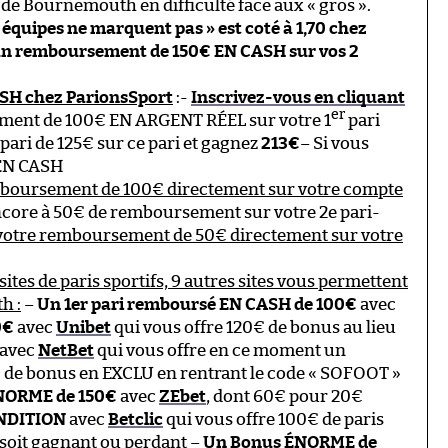
de Bournemouth en difficulté face aux « gros ».
2 équipes ne marquent pas » est coté à 1,70 chez
 un remboursement de 150€ EN CASH sur vos 2
ASH chez ParionsSport
:-
Inscrivez-vous en cliquant
er
ement de 100€ EN ARGENT RÉEL sur votre 1
pari
pari de 125€ sur ce pari et gagnez
213€
– Si vous
 EN CASH
mboursement de 100€ directement sur votre compte
encore à 50€ de remboursement sur votre 2e pari-
r votre remboursement de 50€ directement sur votre
sites de paris sportifs, 9 autres sites vous permettent
h :
–
Un 1er pari remboursé EN CASH de 100€
avec
0€
avec
Unibet
qui vous offre 120€ de bonus au lieu
avec
NetBet
qui vous offre en ce moment un
 de bonus en EXCLU en rentrant le code « SOFOOT »
NORME de 150€
avec
ZEbet
, dont 60€ pour 20€
ONDITION
avec
Betclic
qui vous offre 100€ de paris
 soit gagnant ou perdant –
Un Bonus ÉNORME de