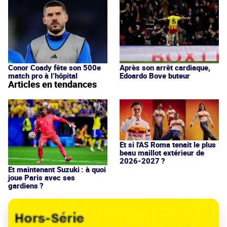
Conor Coady fête son 500e
Après son arrêt cardiaque,
match pro à l’hôpital
Edoardo Bove buteur
Articles en tendances
Et si l'AS Roma tenait le plus
beau maillot extérieur de
2026-2027 ?
Et maintenant Suzuki : à quoi
joue Paris avec ses
gardiens ?