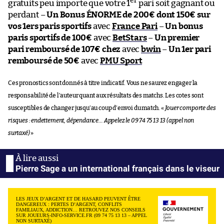
er
gratuits peu importe que votre 1
pari soit gagnant ou
perdant –
Un Bonus ÉNORME de 200€ dont 150€ sur
vos 1ers paris sportifs
avec
France Pari
–
Un bonus
paris sportifs de 100€
avec
BetStars
–
Un premier
pari remboursé de 107€ chez
avec
bwin
–
Un 1er pari
remboursé de 50€
avec
PMU Sport
Ces pronostics sont donnés à titre indicatif. Vous ne saurez engager la
responsabilité de l’auteur quant aux résultats des matchs. Les cotes sont
susceptibles de changer jusqu’au coup d’envoi du match. «
Jouer comporte des
risques : endettement, dépendance… Appelez le 09 74 75 13 13 (appel non
surtaxé)
»
Pierre Sage a un international français dans le viseur
LES JEUX D’ARGENT ET DE HASARD PEUVENT ÊTRE
DANGEREUX : PERTES D’ARGENT, CONFLITS
FAMILIAUX, ADDICTION… RETROUVEZ NOS CONSEILS
SUR JOUEURS-INFO-SERVICE.FR (09 74 75 13 13 – APPEL
NON SURTAXÉ)