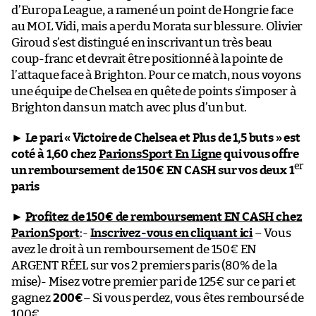
d’Europa League, a ramené un point de Hongrie face
au MOL Vidi, mais a perdu Morata sur blessure. Olivier
Giroud s’est distingué en inscrivant un très beau
coup-franc et devrait être positionné à la pointe de
l’attaque face à Brighton. Pour ce match, nous voyons
une équipe de Chelsea en quête de points s’imposer à
Brighton dans un match avec plus d’un but.
►
Le pari « Victoire de Chelsea et Plus de 1,5 buts » est
coté à 1,60 chez
ParionsSport En Ligne
qui vous offre
er
un remboursement de 150€ EN CASH sur vos deux 1
paris
►
Profitez de 150€ de remboursement EN CASH chez
ParionSport
:-
Inscrivez-vous en cliquant ici
– Vous
avez le droit à un remboursement de 150€ EN
ARGENT RÉEL sur vos 2 premiers paris (80% de la
mise)- Misez votre premier pari de 125€ sur ce pari et
gagnez
200€
– Si vous perdez, vous êtes remboursé de
100€