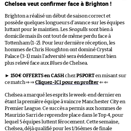
Chelsea veut confirmer face à Brighton !
Brighton a réalisé un début de saison correct et
possède quelques longueurs d’avance sur les équipes
luttant pour le maintien. Les
Seagulls
sont bien à
domicile mais ils ont tout de même perdu face à
Tottenham (1-2). Pour leur dernière réception, les
hommes de Chris Houghton ont dominé Crystal
Palace (3-1) mais l’adversité sera évidemment bien
plus relevé face aux
Blues
de Chelsea.
►
150€ OFFERTS en CASH
chez
PSPORT
en misant sur
ce match⇒ ⇒
Cliquez-ICI pour en profiter
⇐ ⇐
Chelsea a marqué les esprits le week-end dernier en
étant la première équipe à vaincre Manchester City en
Premier League. Ce succès a permis aux hommes de
Maurizio Sarri de reprendre place dans le Top 4, pour
lequel 5 équipes luttent férocement. Cette semaine,
Chelsea, déjà qualifié pour les 1/16èmes de finale