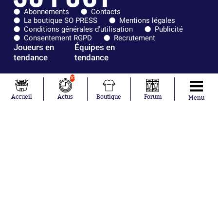
Abonnements
Contacts
La boutique SO PRESS
Mentions légales
Conditions générales d'utilisation
Publicité
Consentement RGPD
Recrutement
Joueurs en
Équipes en
tendance
tendance
Mohamed
Chelsea
10
Salah
Paris Saint-
Mykhailo
Germain
Accueil
Actus
Boutique
Forum
Menu
Mudryk
Bordeaux
Neymar
Olympique
Khalis Merah
lyonnais
Loïs Openda
FIFA
Moussa
Real Madrid
Niakhaté
RC Strasbourg
Nicolás
AC Milan
Tagliafico
France
Pavel Šulc
RC Lens
Josh Maja
Gauthier Hein