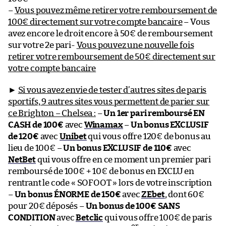
–
Vous pouvez même retirer votre remboursement de
100€ directement sur votre compte bancaire
– Vous
avez encore le droit encore à 50€ de remboursement
sur votre 2e pari-
Vous pouvez une nouvelle fois
retirer votre remboursement de 50€ directement sur
votre compte bancaire
►
Si vous avez envie de tester d’autres sites de paris
sportifs, 9 autres sites vous permettent de parier sur
ce Brighton – Chelsea :
–
Un 1er pari remboursé EN
CASH de 100€
avec
Winamax
–
Un bonus EXCLUSIF
de 120€
avec
Unibet
qui vous offre 120€ de bonus au
lieu de 100€ –
Un bonus EXCLUSIF de 110€
avec
NetBet
qui vous offre en ce moment un premier pari
remboursé de 100€ + 10€ de bonus en EXCLU en
rentrant le code « SOFOOT » lors de votre inscription
–
Un bonus ÉNORME de 150€
avec
ZEbet
, dont 60€
pour 20€ déposés –
Un bonus de 100€ SANS
CONDITION
avec
Betclic
qui vous offre 100€ de paris