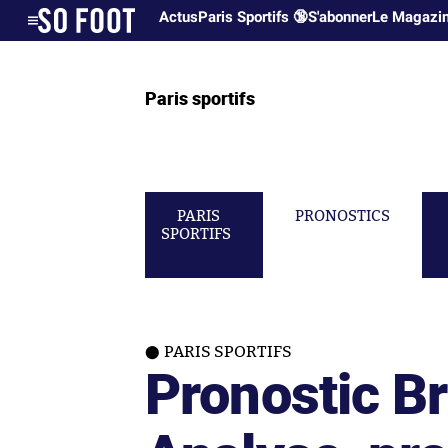
Actus
Paris Sportifs 🔞
S'abonner
Le Magazi
Paris sportifs
PARIS
PRONOSTICS
SPORTIFS
PARIS SPORTIFS
Pronostic Bré