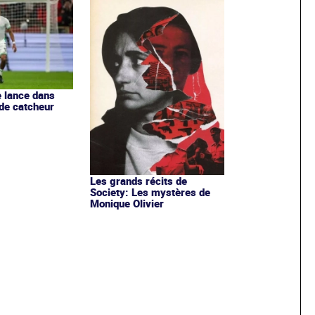
e lance dans
 de catcheur
Les grands récits de
Society: Les mystères de
Monique Olivier