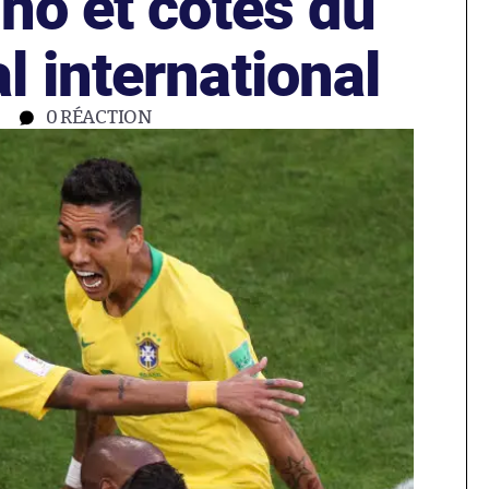
no et cotes du
 international
0
RÉACTION