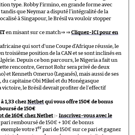
ition type. Robby Firmino, en grande forme avec
n tandis que Neymar a disputé l’intégralité de la
alisé à Singapour, le Brésil va vouloir stopper
ET
en misant sur ce match⇒ ⇒
Cliquez-ICI pour en
africaine qui sort d’une Coupe d’Afrique réussie, le
n troisième position de la CAN et se sont inclinés en
lgérie. Depuis ce bon parcours, le Nigeria a fait un
cette rencontre, Gernot Rohr sera privé de deux
no) et Kenneth Omeruo (Leganés), mais aussi de ses
, du capitaine Obi Mikel et du Monégasque
ctoire, le Brésil devrait profiter de l’effectif
é à 1,33 chez
Netbet
qui vous offre 150€ de bonus
mboursé de 150€
ot de 160€ chez Netbet
:-
Inscrivez-vous avec le
pari remboursé de 150€ + 10€ de bonus
er
 exemple votre 1
pari de 150€ sur ce pari et gagnez