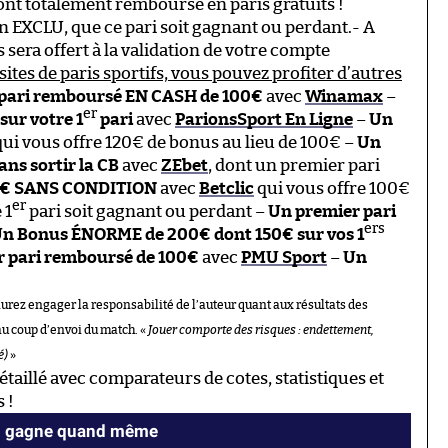
ont totalement remboursé en paris gratuits !
n EXCLU, que ce pari soit gagnant ou perdant.- A
sera offert à la validation de votre compte
sites de paris sportifs, vous pouvez profiter d’autres
pari remboursé EN CASH de 100€
avec
Winamax
–
er
ur votre 1
pari
avec
ParionsSport En Ligne
–
Un
ui vous offre 120€ de bonus au lieu de 100€ –
Un
ns sortir la CB
avec
ZEbet
, dont un premier pari
0€ SANS CONDITION
avec
Betclic
qui vous offre 100€
er
 1
pari soit gagnant ou perdant –
Un premier pari
ers
n Bonus ÉNORME de 200€ dont 150€ sur vos 1
r pari remboursé de 100€
avec
PMU Sport
–
Un
aurez engager la responsabilité de l’auteur quant aux résultats des
au coup d’envoi du match. «
Jouer comporte des risques : endettement,
é)
»
étaillé avec comparateurs de cotes, statistiques et
 !
gal gagne quand même