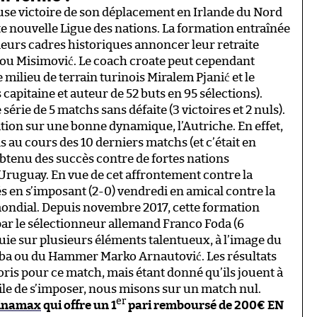
se victoire de son déplacement en Irlande du Nord
e nouvelle Ligue des nations. La formation entraînée
ieurs cadres historiques annoncer leur retraite
 ou Misimović. Le coach croate peut cependant
 milieu de terrain turinois Miralem Pjanić et le
capitaine et auteur de 52 buts en 95 sélections).
érie de 5 matchs sans défaite (3 victoires et 2 nuls).
tion sur une bonne dynamique, l’Autriche. En effet,
s au cours des 10 derniers matchs (et c’était en
obtenu des succès contre de fortes nations
 Uruguay. En vue de cet affrontement contre la
és en s’imposant (2-0) vendredi en amical contre la
mondial. Depuis novembre 2017, cette formation
par le sélectionneur allemand Franco Foda (6
ppuie sur plusieurs éléments talentueux, à l’image du
ba ou du Hammer Marko Arnautović. Les résultats
oris pour ce match, mais étant donné qu’ils jouent à
icile de s’imposer, nous misons sur un match nul.
er
inamax
qui offre un 1
pari remboursé de 200€ EN