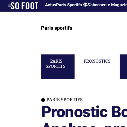
Actus
Paris Sportifs 🔞
S'abonner
Le Magazi
Paris sportifs
PARIS
PRONOSTICS
SPORTIFS
PARIS SPORTIFS
Pronostic Bo