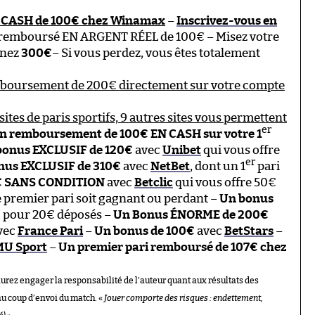
 CASH de 100€ chez Winamax
–
Inscrivez-vous en
 remboursé EN ARGENT RÉEL de 100€ – Misez votre
gnez
300€
– Si vous perdez, vous êtes totalement
mboursement de 200€ directement sur votre compte
sites de paris sportifs, 9 autres sites vous permettent
er
n remboursement de 100€ EN CASH sur votre 1
bonus EXCLUSIF de 120€
avec
Unibet
qui vous offre
er
nus EXCLUSIF de 310€
avec
NetBet
, dont un 1
pari
€ SANS CONDITION
avec
Betclic
qui vous offre 50€
e premier pari soit gagnant ou perdant –
Un bonus
€ pour 20€ déposés –
Un Bonus ÉNORME de 200€
vec
France Pari
–
Un bonus de 100€
avec
BetStars
–
MU Sport
–
Un premier pari remboursé de 107€ chez
aurez engager la responsabilité de l’auteur quant aux résultats des
au coup d’envoi du match. «
Jouer comporte des risques : endettement,