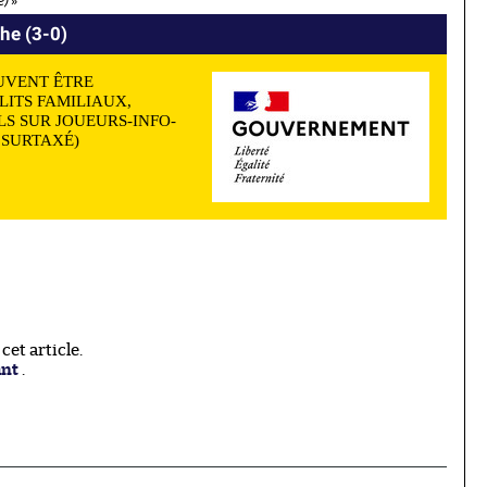
é)
»
he (3-0)
UVENT ÊTRE
LITS FAMILIAUX,
S SUR JOUEURS-INFO-
N SURTAXÉ)
et article.
ant
.