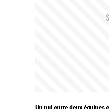
Un nul entre deux équipes e