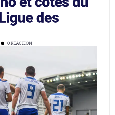
no et cotes du
 Ligue des
0
RÉACTION