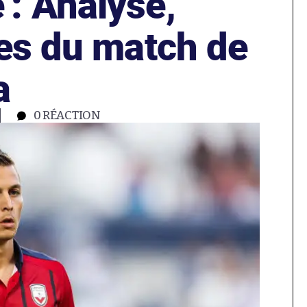
: Analyse,
tes du match de
a
0
RÉACTION