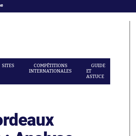
ne
SITES
COMPÉTITIONS
GUIDE
INTERNATIONALES
ET
ASTUCE
ordeaux