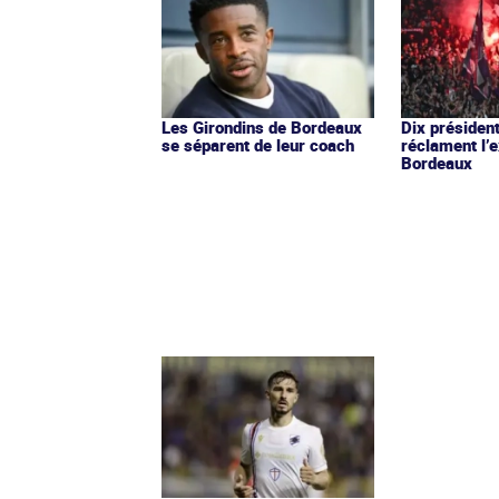
Les Girondins de Bordeaux
Dix présiden
se séparent de leur coach
réclament l’
Bordeaux