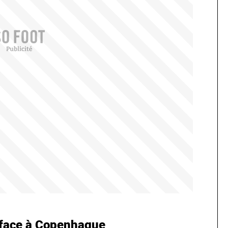
 face à Copenhague