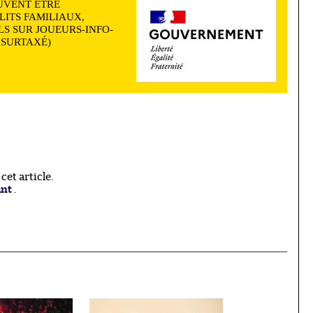
UVENT ÊTRE
LITS FAMILIAUX,
S SUR JOUEURS-INFO-
N SURTAXÉ)
et article.
ant
.