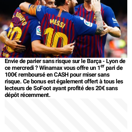
Envie de parier sans risque sur le Barça - Lyon de
er
ce mercredi ? Winamax vous offre un 1
pari de
100€ remboursé en CASH pour miser sans
risque. Ce bonus est également offert à tous les
lecteurs de SoFoot ayant profité des 20€ sans
dépôt récemment.