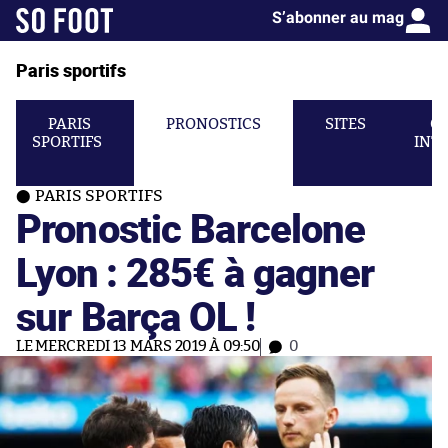
S’abonner au mag
Paris sportifs
PARIS
PRONOSTICS
SITES
C
SPORTIFS
INT
PARIS SPORTIFS
Pronostic Barcelone
Lyon : 285€ à gagner
sur Barça OL !
LE MERCREDI 13 MARS 2019 À 09:50
0