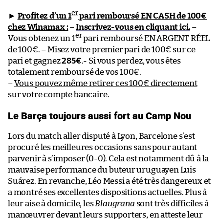
er
►
Profitez d’un 1
pari remboursé EN CASH de 100€
chez Winamax :
–
Inscrivez-vous en cliquant ici.
–
er
Vous obtenez un 1
pari remboursé EN ARGENT RÉEL
de 100€. – Misez votre premier pari de 100€ sur ce
pari et gagnez
285€
.- Si vous perdez, vous êtes
totalement remboursé de vos 100€.
–
Vous pouvez même retirer ces 100€ directement
sur votre compte bancaire
.
Le Barça toujours aussi fort au Camp Nou
Lors du match aller disputé à Lyon, Barcelone s’est
procuré les meilleures occasions sans pour autant
parvenir à s’imposer (0-0). Cela est notamment dû à la
mauvaise performance du buteur uruguayen Luis
Suárez. En revanche, Léo Messi a été très dangereux et
a montré ses excellentes dispositions actuelles. Plus à
leur aise à domicile, les
Blaugrana
sont très difficiles à
manœuvrer devant leurs supporters, en atteste leur