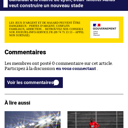
veut construire un nouveau stade
LES JEUX D’ARGENT ET DE HASARD PEUVENT ÊTRE
DANGEREUX : PERTES D’ARGENT, CONFLITS
FAMILIAUX, ADDICTION… RETROUVEZ NOS CONSEILS
SUR JOUEURS-INFO-SERVICE.FR (09 74 75 13 13 – APPEL
NON SURTAXÉ)
Commentaires
Les membres ont posté 0 commentaire sur cet article.
Participez à la discussion
en vous connectant
.
Voir les commentaires
À lire aussi