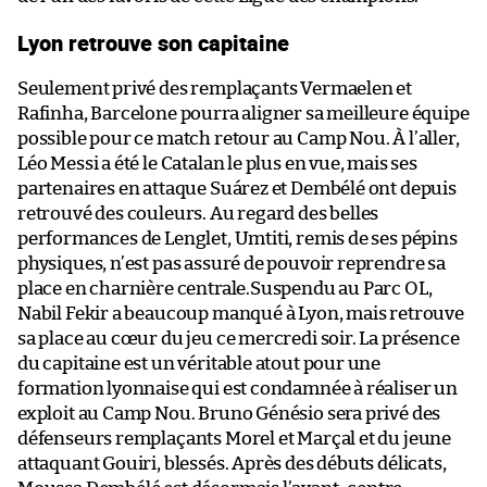
Lyon retrouve son capitaine
Seulement privé des remplaçants Vermaelen et
Rafinha, Barcelone pourra aligner sa meilleure équipe
possible pour ce match retour au Camp Nou. À l’aller,
Léo Messi a été le Catalan le plus en vue, mais ses
partenaires en attaque Suárez et Dembélé ont depuis
retrouvé des couleurs. Au regard des belles
performances de Lenglet, Umtiti, remis de ses pépins
physiques, n’est pas assuré de pouvoir reprendre sa
place en charnière centrale.Suspendu au Parc OL,
Nabil Fekir a beaucoup manqué à Lyon, mais retrouve
sa place au cœur du jeu ce mercredi soir. La présence
du capitaine est un véritable atout pour une
formation lyonnaise qui est condamnée à réaliser un
exploit au Camp Nou. Bruno Génésio sera privé des
défenseurs remplaçants Morel et Marçal et du jeune
attaquant Gouiri, blessés. Après des débuts délicats,