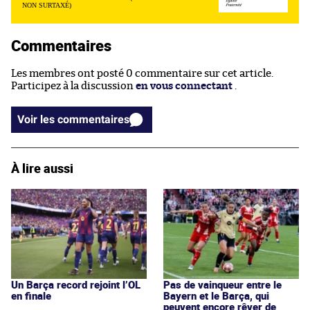
NON SURTAXÉ)
Commentaires
Les membres ont posté 0 commentaire sur cet article.
Participez à la discussion
en vous connectant
.
Voir les commentaires
À lire aussi
Un Barça record rejoint l’OL
Pas de vainqueur entre le
en finale
Bayern et le Barça, qui
peuvent encore rêver de