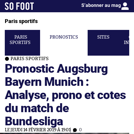
S’abonner au mag
Paris sportifs
PARIS
PRONOSTICS
SITES
C
SPORTIFS
INT
PARIS SPORTIFS
Pronostic Augsburg
Bayern Munich :
Analyse, prono et cotes
du match de
Bundesliga
LE JEUDI 14 FÉVRIER 2019 À 19:01
0