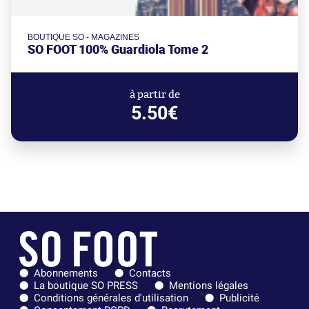
BOUTIQUE SO - MAGAZINES
SO FOOT 100% Guardiola Tome 2
à partir de
5.50€
Abonnements
Contacts
La boutique SO PRESS
Mentions légales
Conditions générales d'utilisation
Publicité