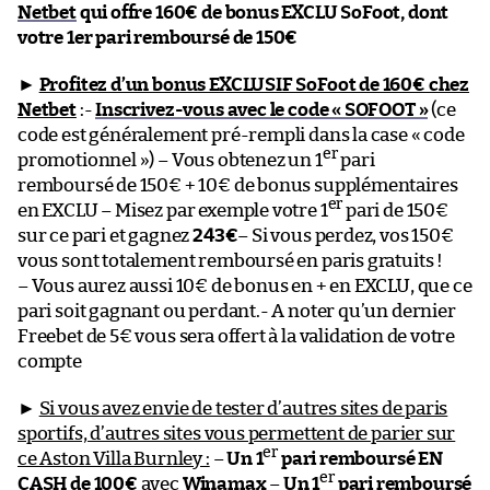
Netbet
qui offre 160€ de bonus EXCLU SoFoot, dont
votre 1er pari remboursé de 150€
►
Profitez d’un bonus EXCLUSIF SoFoot de 160€ chez
Netbet
:-
Inscrivez-vous avec le code « SOFOOT »
(ce
code est généralement pré-rempli dans la case « code
er
promotionnel ») – Vous obtenez un 1
pari
remboursé de 150€ + 10€ de bonus supplémentaires
er
en EXCLU – Misez par exemple votre 1
pari de 150€
sur ce pari et gagnez
243€
– Si vous perdez, vos 150€
vous sont totalement remboursé en paris gratuits !
– Vous aurez aussi 10€ de bonus en + en EXCLU, que ce
pari soit gagnant ou perdant.- A noter qu’un dernier
Freebet de 5€ vous sera offert à la validation de votre
compte
►
Si vous avez envie de tester d’autres sites de paris
sportifs, d’autres sites vous permettent de parier sur
er
ce Aston Villa Burnley :
–
Un 1
pari remboursé EN
er
CASH de 100€
avec
Winamax
–
Un 1
pari remboursé