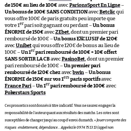
de 150€ au lieu de 100€
avec
ParionsSport En Ligne
–
Un bonus de 100€ SANS CONDITION
avec
Betclic
qui
vous offre 100€ de paris gratuits peu importe que
er
votre 1
pari soit gagnant ou perdant –
Un bonus
ÉNORME de 150€
avec
ZEbet
, dont un premier pari
remboursé de 100€ –
Un bonus EXCLUSIF de 120€
avec
Unibet
qui vous offre 120€ de bonus au lieu de
er
100€ –
Un 1
pari remboursé de 100€ + 10€ offert
SANS SORTIR LA CB
avec
PasinoBet
, dont un premier
pari remboursé de 100€ –
Un premier pari
remboursé de 120€ chez
avec
bwin
–
Un bonus
ers
ÉNORME de 150€ sur vos 1
paris sportifs
avec
er
France Pari
–
Un 1
pari remboursé de 100€
avec
Pokerstars Sports
Ces pronostics sont donnés à titre indicatif. Vous ne saurez engager la
responsabilité de l’auteur quant aux résultats des matchs. Les cotes sont
susceptibles de changer jusqu’au coup d’envoi du match. «
Jouer comporte des
risques : endettement, dépendance… Appelez le 09 74 75 13 13 (appel non