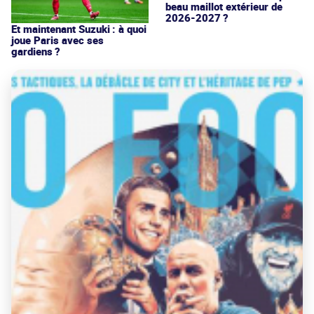
beau maillot extérieur de
2026-2027 ?
Et maintenant Suzuki : à quoi
joue Paris avec ses
gardiens ?