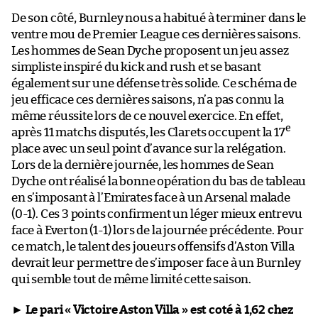
De son côté, Burnley nous a habitué à terminer dans le
ventre mou de Premier League ces dernières saisons.
Les hommes de Sean Dyche proposent un jeu assez
simpliste inspiré du kick and rush et se basant
également sur une défense très solide. Ce schéma de
jeu efficace ces dernières saisons, n’a pas connu la
même réussite lors de ce nouvel exercice. En effet,
e
après 11 matchs disputés, les Clarets occupent la 17
place avec un seul point d’avance sur la relégation.
Lors de la dernière journée, les hommes de Sean
Dyche ont réalisé la bonne opération du bas de tableau
en s’imposant à l’Emirates face à un Arsenal malade
(0-1). Ces 3 points confirment un léger mieux entrevu
face à Everton (1-1) lors de la journée précédente. Pour
ce match, le talent des joueurs offensifs d’Aston Villa
devrait leur permettre de s’imposer face à un Burnley
qui semble tout de même limité cette saison.
►
Le pari « Victoire Aston Villa » est coté à 1,62 chez