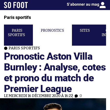
S’abonner au mag
Paris sportifs
PARIS
PRONOSTICS
SITES
C
SPORTIFS
INT
PARIS SPORTIFS
Pronostic Aston Villa
Burnley : Analyse, cotes
et prono du match de
Premier League
LE MERCREDI 16 DÉCEMBRE 2020 À 16:22
0