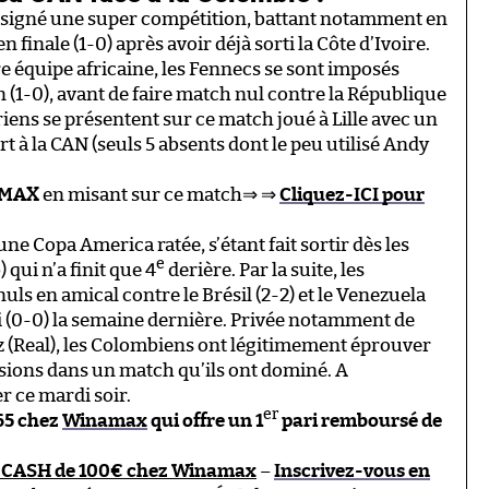
 a signé une super compétition, battant notamment en
n finale (1-0) après avoir déjà sorti la Côte d’Ivoire.
re équipe africaine, les Fennecs se sont imposés
 (1-0), avant de faire match nul contre la République
iens se présentent sur ce match joué à Lille avec un
à la CAN (seuls 5 absents dont le peu utilisé Andy
MAX
en misant sur ce match⇒ ⇒
Cliquez-ICI pour
ne Copa America ratée, s’étant fait sortir dès les
e
) qui n’a finit que 4
derière. Par la suite, les
ls en amical contre le Brésil (2-2) et le Venezuela
li (0-0) la semaine dernière. Privée notamment de
 (Real), les Colombiens ont légitimement éprouver
casions dans un match qu’ils ont dominé. A
er ce mardi soir.
er
,65 chez
Winamax
qui offre un 1
pari remboursé de
 CASH de 100€ chez Winamax
–
Inscrivez-vous en