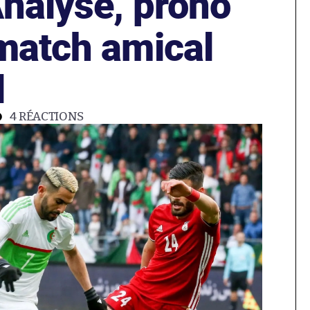
Analyse, prono
 match amical
l
4
RÉACTIONS