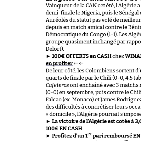
Vainqueur de la CAN cet été, l’Algérie
demi-finale le Nigeria, puis le Sénégal e
Auréolés du statut pas volé de meilleu
depuis en match amical contre le Bénin
Démocratique du Congo (1-1). Les Algér
groupe quasiment inchangé par rapport 
Delort).
►
100€ OFFERTS en CASH
chez
WINA
en profiter
⇐ ⇐
De leur côté, les Colombiens sortent d’u
quarts de finale par le Chili (0-0, 4,5 tab
Cafeteros
ont enchaîné avec 3 matchs nu
(0-0) en septembre, puis contre le Chi
Falcao (ex-Monaco) et James Rodriguez
des difficultés à concrétiser leurs oc
« domicile », l’Algérie pourrait s’impos
►
La victoire de l’Algérie est cotée à 3
100€ EN CASH
er
►
Profitez d’un 1
pari remboursé EN