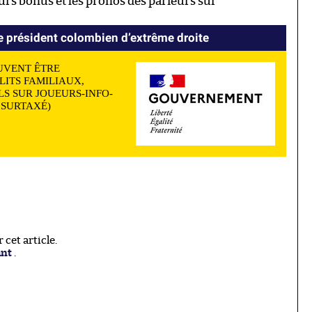
eurs bonus et les pronos des parieurs sur
le président colombien d’extrême droite
UVENT ÊTRE
LITS FAMILIAUX,
S SUR JOUEURS-INFO-
N SURTAXÉ)
cet article.
ant
.