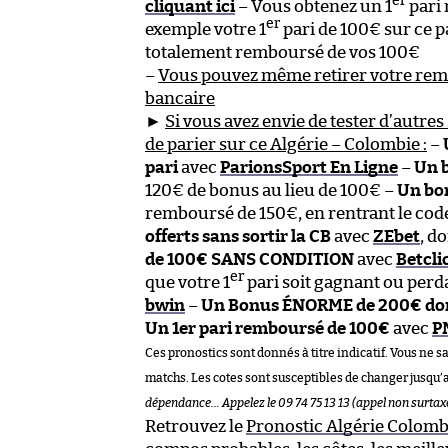
er
cliquant ici
– Vous obtenez un 1
pari
er
exemple votre 1
pari de 100€ sur ce p
totalement remboursé de vos 100€
–
Vous pouvez même retirer votre re
bancaire
►
Si vous avez envie de tester d’autres 
de parier sur ce Algérie – Colombie :
–
pari
avec
ParionsSport En Ligne
–
Un 
120€ de bonus au lieu de 100€ –
Un bo
remboursé de 150€, en rentrant le co
offerts sans sortir la CB
avec
ZEbet
, d
de 100€ SANS CONDITION
avec
Betcli
er
que votre 1
pari soit gagnant ou perd
bwin
–
Un Bonus ÉNORME de 200€ dont
Un 1er pari remboursé de 100€
avec
P
Ces pronostics sont donnés à titre indicatif. Vous ne s
matchs. Les cotes sont susceptibles de changer jusqu’
dépendance… Appelez le 09 74 75 13 13 (appel non surtax
Retrouvez le
Pronostic Algérie Colomb