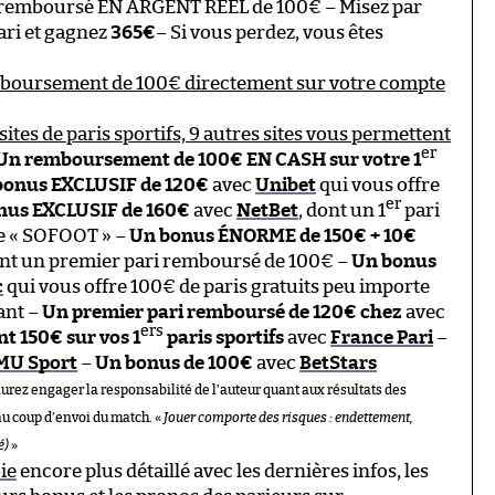
 remboursé EN ARGENT RÉEL de 100€ – Misez par
ari et gagnez
365€
– Si vous perdez, vous êtes
mboursement de 100€ directement sur votre compte
sites de paris sportifs, 9 autres sites vous permettent
er
Un remboursement de 100€ EN CASH sur votre 1
bonus EXCLUSIF de 120€
avec
Unibet
qui vous offre
er
nus EXCLUSIF de 160€
avec
NetBet
, dont un 1
pari
de « SOFOOT » –
Un bonus ÉNORME de 150€ + 10€
ont un premier pari remboursé de 100€ –
Un bonus
c
qui vous offre 100€ de paris gratuits peu importe
ant –
Un premier pari remboursé de 120€ chez
avec
ers
 150€ sur vos 1
paris sportifs
avec
France Pari
–
MU Sport
–
Un bonus de 100€
avec
BetStars
aurez engager la responsabilité de l’auteur quant aux résultats des
au coup d’envoi du match. «
Jouer comporte des risques : endettement,
é)
»
ie
encore plus détaillé avec les dernières infos, les