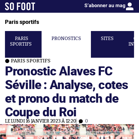
S’abonner au mag
Paris sportifs
PARIS
PRONOSTICS
SITES
C
SPORTIFS
INT
PARIS SPORTIFS
Pronostic Alaves FC
Séville : Analyse, cotes
et prono du match de
Coupe du Roi
LE LUNDI 16 JANVIER 2023 À 12:20
0