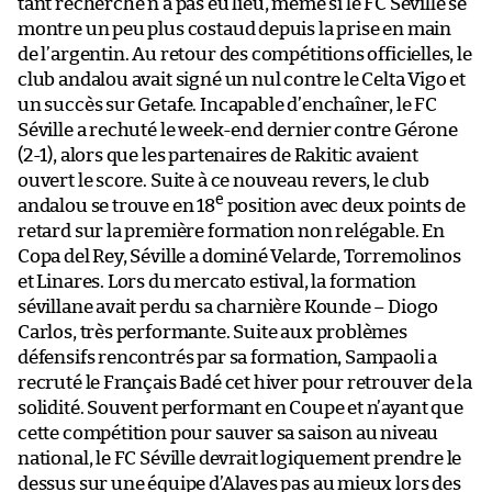
tant recherché n’a pas eu lieu, même si le FC Séville se
montre un peu plus costaud depuis la prise en main
de l’argentin. Au retour des compétitions officielles, le
club andalou avait signé un nul contre le Celta Vigo et
un succès sur Getafe. Incapable d’enchaîner, le FC
Séville a rechuté le week-end dernier contre Gérone
(2-1), alors que les partenaires de Rakitic avaient
ouvert le score. Suite à ce nouveau revers, le club
e
andalou se trouve en 18
position avec deux points de
retard sur la première formation non relégable. En
Copa del Rey, Séville a dominé Velarde, Torremolinos
et Linares. Lors du mercato estival, la formation
sévillane avait perdu sa charnière Kounde – Diogo
Carlos, très performante. Suite aux problèmes
défensifs rencontrés par sa formation, Sampaoli a
recruté le Français Badé cet hiver pour retrouver de la
solidité. Souvent performant en Coupe et n’ayant que
cette compétition pour sauver sa saison au niveau
national, le FC Séville devrait logiquement prendre le
dessus sur une équipe d’Alaves pas au mieux lors des