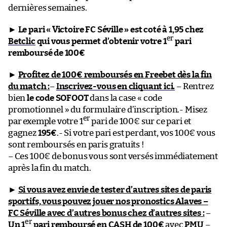
dernières semaines.
►
Le pari « Victoire FC Séville » est coté à 1,95 chez
er
Betclic
qui vous permet d’obtenir votre 1
pari
remboursé de 100€
►
Profitez de 100€ remboursés en Freebet dès la fin
du match :
–
Inscrivez-vous en cliquant ici.
– Rentrez
bien
le code SOFOOT
dans la case « code
promotionnel » du formulaire d’inscription.- Misez
er
par exemple votre 1
pari de 100€ sur ce pari et
gagnez
195€
.- Si votre pari est perdant, vos 100€ vous
sont remboursés en paris gratuits !
– Ces 100€ de bonus vous sont versés immédiatement
après la fin du match.
►
Si vous avez envie de tester d’autres sites de paris
sportifs, vous pouvez jouer nos pronostics Alaves –
FC Séville avec d’autres bonus chez d’autres sites :
–
er
Un 1
pari remboursé en CASH de 100€
avec
PMU
–