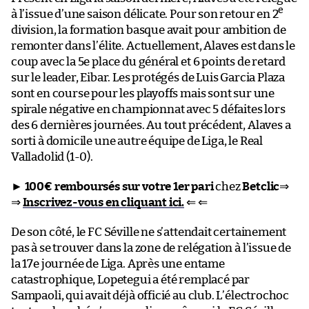
e
à l’issue d’une saison délicate. Pour son retour en 2
division, la formation basque avait pour ambition de
remonter dans l’élite. Actuellement, Alaves est dans le
coup avec la 5e place du général et 6 points de retard
sur le leader, Eibar. Les protégés de Luis Garcia Plaza
sont en course pour les playoffs mais sont sur une
spirale négative en championnat avec 5 défaites lors
des 6 dernières journées. Au tout précédent, Alaves a
sorti à domicile une autre équipe de Liga, le Real
Valladolid (1-0).
►
100€ remboursés sur votre 1er pari
chez
Betclic
⇒
⇒
Inscrivez-vous en cliquant ici.
⇐ ⇐
De son côté, le FC Séville ne s’attendait certainement
pas à se trouver dans la zone de relégation à l’issue de
la 17e journée de Liga. Après une entame
catastrophique, Lopetegui a été remplacé par
Sampaoli, qui avait déjà officié au club. L’électrochoc