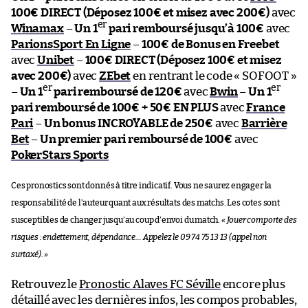
100€ DIRECT (Déposez 100€ et misez avec 200€)
avec
er
Winamax
–
Un 1
pari remboursé jusqu’à 100€
avec
ParionsSport En Ligne
–
100€ de Bonus en Freebet
avec
Unibet
–
100€ DIRECT (Déposez 100€ et misez
avec 200€)
avec
ZEbet
en rentrant le code « SOFOOT »
er
er
–
Un 1
pari remboursé de 120€
avec
Bwin
–
Un 1
pari remboursé de 100€ + 50€ EN PLUS
avec
France
Pari
–
Un bonus INCROYABLE de 250€
avec
Barrière
Bet
–
Un premier pari remboursé de 100€
avec
PokerStars Sports
Ces pronostics sont donnés à titre indicatif. Vous ne saurez engager la
responsabilité de l’auteur quant aux résultats des matchs. Les cotes sont
susceptibles de changer jusqu’au coup d’envoi du match.
« Jouer comporte des
risques : endettement, dépendance… Appelez le 09 74 75 13 13 (appel non
surtaxé). »
Retrouvez le
Pronostic Alaves FC Séville
encore plus
détaillé avec les dernières infos, les compos probables,