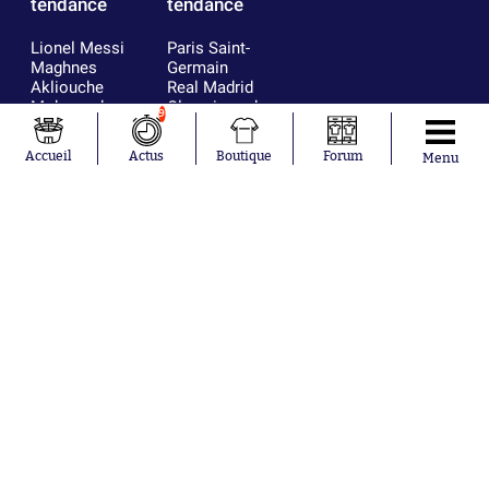
tendance
tendance
Lionel Messi
Paris Saint-
Maghnes
Germain
Akliouche
Real Madrid
Mohamed
Olympique de
9
Salah
Marseille
Neymar
FIFA
Accueil
Actus
Boutique
Forum
Menu
Julián Álvarez
FC Barcelone
Ferrán Torres
Argentine
Kilian Corredor
Olympique
Franco
lyonnais
Mastantuono
AS Monaco
Orel Mangala
RC Strasbourg
Rio Mavuba
Trabzonspor