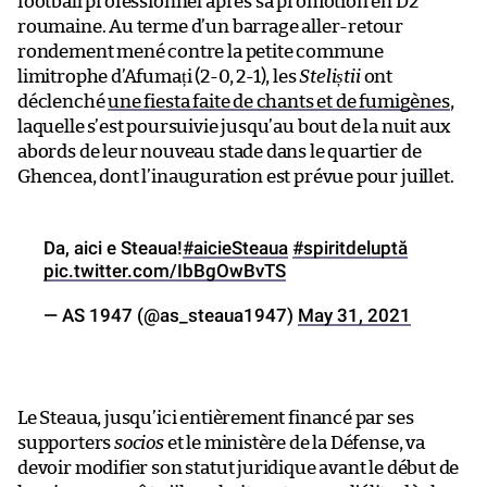
football professionnel après sa promotion en D2
roumaine. Au terme d’un barrage aller-retour
rondement mené contre la petite commune
limitrophe d’Afumați (2-0, 2-1), les
Steliștii
ont
déclenché
une fiesta faite de chants et de fumigènes
,
laquelle s’est poursuivie jusqu’au bout de la nuit aux
abords de leur nouveau stade dans le quartier de
Ghencea, dont l’inauguration est prévue pour juillet.
Da, aici e Steaua!
#aicieSteaua
#spiritdeluptă
pic.twitter.com/IbBgOwBvTS
— AS 1947 (@as_steaua1947)
May 31, 2021
Le Steaua, jusqu’ici entièrement financé par ses
supporters
socios
et le ministère de la Défense, va
devoir modifier son statut juridique avant le début de