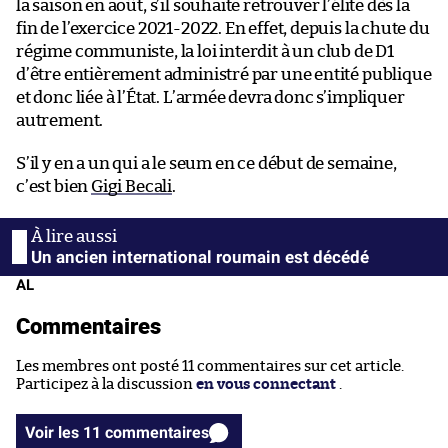
la saison en août, s’il souhaite retrouver l’élite dès la
fin de l’exercice 2021-2022. En effet, depuis la chute du
régime communiste, la loi interdit à un club de D1
d’être entièrement administré par une entité publique
et donc liée à l’État. L’armée devra donc s’impliquer
autrement.
S’il y en a un qui a le seum en ce début de semaine,
c’est bien
Gigi Becali
.
Un ancien international roumain est décédé
AL
Commentaires
Les membres ont posté 11 commentaires sur cet article.
Participez à la discussion
en vous connectant
.
Voir les 11 commentaires