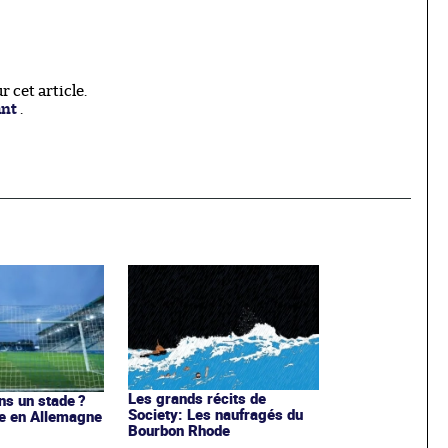
 cet article.
ant
.
Les grands récits de
ns un stade ?
Society: Les naufragés du
le en Allemagne
Bourbon Rhode