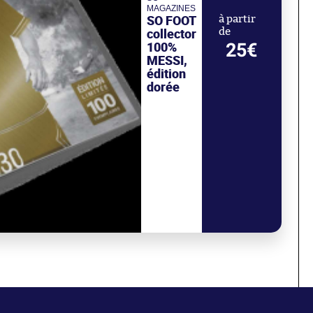
MAGAZINES
SO FOOT
à partir
collector
de
100%
25€
MESSI,
édition
dorée