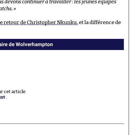
 devons continuer à travailler : les jeunes équipes
atchs.
»
le retour de Christopher Nkunku
, et la différence de
vaire de Wolverhampton
 cet article.
ant
.