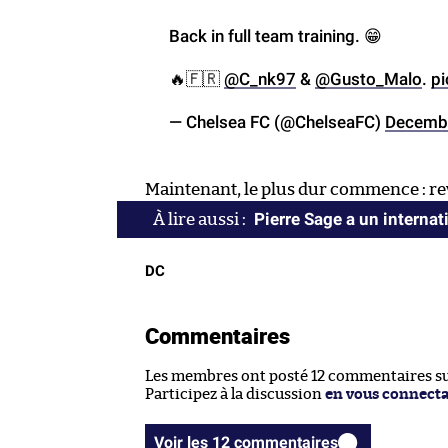
Back in full team training. 😁
🔥🇫🇷
@C_nk97
&
@Gusto_Malo
.
p
— Chelsea FC (@ChelseaFC)
Decembe
Maintenant, le plus dur commence : re
Pierre Sage a un internat
DC
Commentaires
Les membres ont posté 12 commentaires sur
Participez à la discussion
en vous connect
Voir les 12 commentaires