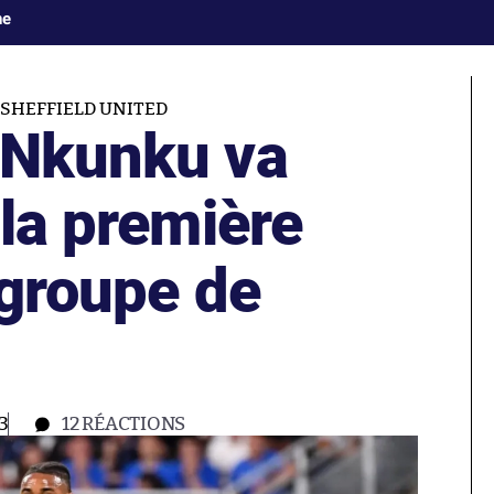
ne
SHEFFIELD UNITED
 Nkunku va
 la première
 groupe de
3
12
RÉACTIONS