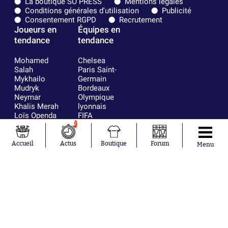
La boutique SO PRESS
Mentions légales
Conditions générales d'utilisation
Publicité
Consentement RGPD
Recrutement
Joueurs en
Équipes en
tendance
tendance
Mohamed
Chelsea
Salah
Paris Saint-
Mykhailo
Germain
Mudryk
Bordeaux
Neymar
Olympique
Khalis Merah
lyonnais
Loïs Openda
FIFA
Moussa
Real Madrid
2
Niakhaté
RC Strasbourg
Nicolás
AC Milan
Accueil
Actus
Boutique
Forum
Menu
Tagliafico
France
Pavel Šulc
RC Lens
Josh Maja
Gauthier Hein