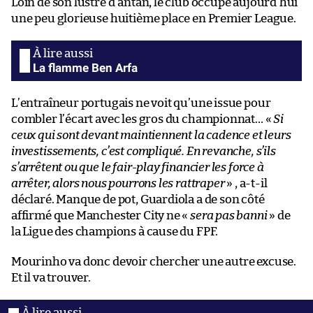
Loin de son lustre d’antan, le club occupe aujourd’hui
une peu glorieuse huitième place en Premier League.
La flamme Ben Arfa
L’entraîneur portugais ne voit qu’une issue pour
combler l’écart avec les gros du championnat… «
Si
ceux qui sont devant maintiennent la cadence et leurs
investissements, c’est compliqué. En revanche, s’ils
s’arrêtent ou que le fair-play financier les force à
arrêter, alors nous pourrons les rattraper
» , a-t-il
déclaré. Manque de pot, Guardiola a de son côté
affirmé que Manchester City ne «
sera pas banni
» de
la Ligue des champions à cause du FPF.
Mourinho va donc devoir chercher une autre excuse.
Et il va trouver.