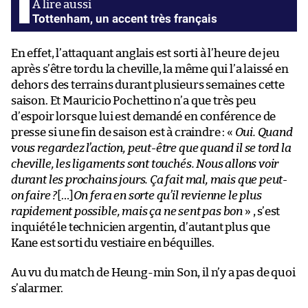
Tottenham, un accent très français
En effet, l’attaquant anglais est sorti à l’heure de jeu
après s’être tordu la cheville, la même qui l’a laissé en
dehors des terrains durant plusieurs semaines cette
saison. Et Mauricio Pochettino n’a que très peu
d’espoir lorsque lui est demandé en conférence de
presse si une fin de saison est à craindre : «
Oui. Quand
vous regardez l’action, peut-être que quand il se tord la
cheville, les ligaments sont touchés. Nous allons voir
durant les prochains jours. Ça fait mal, mais que peut-
on faire ?
[…]
On fera en sorte qu’il revienne le plus
rapidement possible, mais ça ne sent pas bon
» , s’est
inquiété le technicien argentin, d’autant plus que
Kane est sorti du vestiaire en béquilles.
Au vu du match de Heung-min Son, il n’y a pas de quoi
s’alarmer.