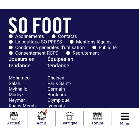
Abonnements
Contacts
La boutique SO PRESS
Mentions légales
Conditions générales d'utilisation
Publicité
Consentement RGPD
Recrutement
Joueurs en
Équipes en
tendance
tendance
Mohamed
Chelsea
Salah
Paris Saint-
Mykhailo
Germain
Mudryk
Bordeaux
Neymar
Olympique
Khalis Merah
lyonnais
Loïs Openda
FIFA
5
Moussa
Real Madrid
Niakhaté
RC Strasbourg
Accueil
Actus
Boutique
Forum
Menu
Nicolás
AC Milan
Tagliafico
France