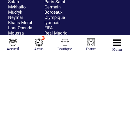
Salah
Paris Saint-
Mykhailo
Germain
Mudryk
Bordeaux
Neymar
Olympique
Khalis Merah
lyonnais
Loïs Openda
FIFA
Moussa
Real Madrid
Niakhaté
RC Strasbourg
10
Nicolás
AC Milan
Tagliafico
France
Accueil
Actus
Boutique
Forum
Menu
Pavel Šulc
RC Lens
Josh Maja
Gauthier Hein