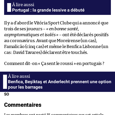
Portugal : la grande lessive a débuté
Il y a d’abord le Vitória Sport Clube qui a annoncé que
trois de ses joueurs –
« en bonne santé,
asymptomatiques et isolés »
– ont été déclarés positifs
au coronavirus. Avant que Moreirense (un cas),
Famalicão (cinq cas) et même le Benfica Lisbonne (un
cas : David Tavares) déclarent être touchés.
Comment dit-on « Ça sent le roussi » en portugais ?
Benfica, Beşiktaş et Anderlecht prennent une option
pour les barrages
SO
Commentaires