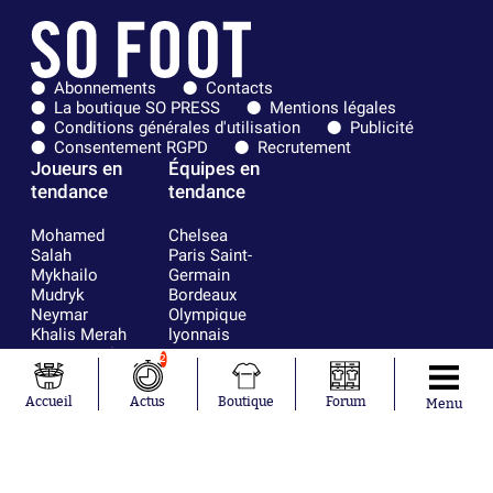
Abonnements
Contacts
La boutique SO PRESS
Mentions légales
Conditions générales d'utilisation
Publicité
Consentement RGPD
Recrutement
Joueurs en
Équipes en
tendance
tendance
Mohamed
Chelsea
Salah
Paris Saint-
Mykhailo
Germain
Mudryk
Bordeaux
Neymar
Olympique
Khalis Merah
lyonnais
Loïs Openda
FIFA
2
Moussa
Real Madrid
Niakhaté
RC Strasbourg
Accueil
Actus
Boutique
Forum
Menu
Nicolás
AC Milan
Tagliafico
France
Pavel Šulc
RC Lens
Josh Maja
Gauthier Hein