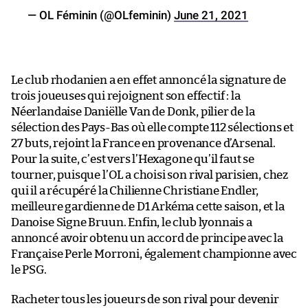
— OL Féminin (@OLfeminin)
June 21, 2021
Le club rhodanien a en effet annoncé la signature de
trois joueuses qui rejoignent son effectif : la
Néerlandaise Daniëlle Van de Donk, pilier de la
sélection des Pays-Bas où elle compte 112 sélections et
27 buts, rejoint la France en provenance d’Arsenal.
Pour la suite, c’est vers l’Hexagone qu’il faut se
tourner, puisque l’OL a choisi son rival parisien, chez
qui il a récupéré la Chilienne Christiane Endler,
meilleure gardienne de D1 Arkéma cette saison, et la
Danoise Signe Bruun. Enfin, le club lyonnais a
annoncé avoir obtenu un accord de principe avec la
Française Perle Morroni, également championne avec
le PSG.
Racheter tous les joueurs de son rival pour devenir