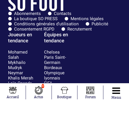
Abonnements
Contacts
La boutique SO PRESS
Mentions légales
Conditions générales d'utilisation
Publicité
Consentement RGPD
Recrutement
Joueurs en
Équipes en
tendance
tendance
Mohamed
Chelsea
Salah
Paris Saint-
Mykhailo
Germain
Mudryk
Bordeaux
Neymar
Olympique
Khalis Merah
lyonnais
Loïs Openda
FIFA
10
Moussa
Real Madrid
Niakhaté
RC Strasbourg
Accueil
Actus
Boutique
Forum
Menu
Nicolás
AC Milan
Tagliafico
France
Pavel Šulc
RC Lens
Josh Maja
Gauthier Hein