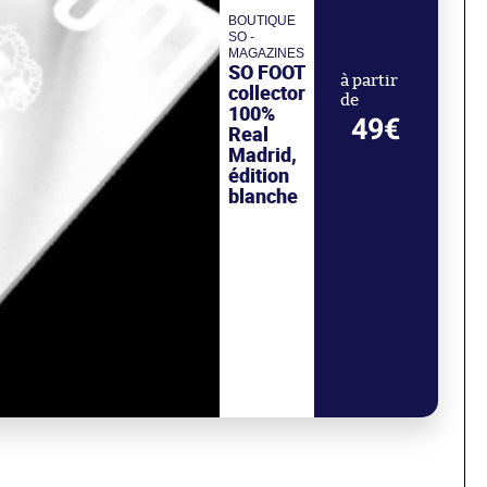
BOUTIQUE
SO -
MAGAZINES
SO FOOT
à partir
collector
de
100%
49€
Real
Madrid,
édition
blanche