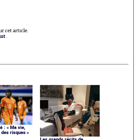
 cet article.
ant
.
 : « Ma vie,
 des risques »
Les grands récits de