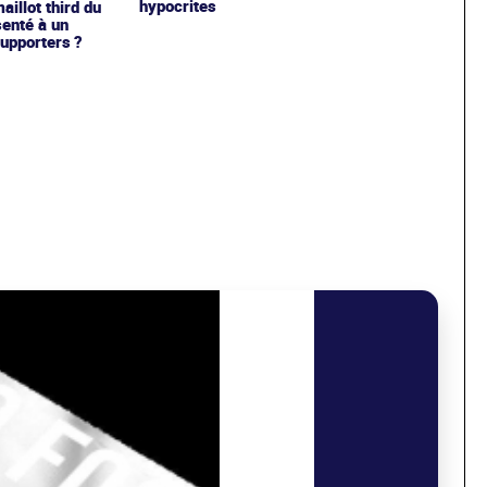
hypocrites
illot third du
enté à un
upporters ?