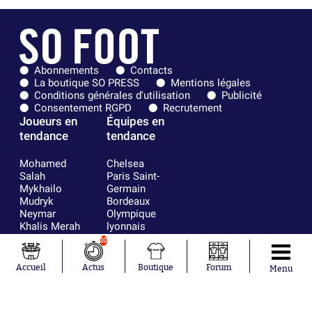
Abonnements
Contacts
La boutique SO PRESS
Mentions légales
Conditions générales d'utilisation
Publicité
Consentement RGPD
Recrutement
Joueurs en
Équipes en
tendance
tendance
Mohamed
Chelsea
Salah
Paris Saint-
Mykhailo
Germain
Mudryk
Bordeaux
Neymar
Olympique
Khalis Merah
lyonnais
Loïs Openda
FIFA
10
Moussa
Real Madrid
Niakhaté
RC Strasbourg
Accueil
Actus
Boutique
Forum
Menu
Nicolás
AC Milan
Tagliafico
France
Pavel Šulc
RC Lens