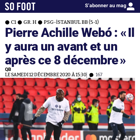
S’abonner au mag
C1
GR. H
PSG-İSTANBUL BB (5-1)
Pierre Achille Webó : «
Il
y aura un avant et un
après ce 8 décembre
»
QB
LE SAMEDI 12 DÉCEMBRE 2020 À 15:30
167