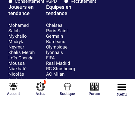
Consentement RGPD
Recrutement
Joueurs en
Équipes en
tendance
tendance
Mohamed
Chelsea
Salah
Paris Saint-
Mykhailo
Germain
Mudryk
Bordeaux
Neymar
Olympique
Khalis Merah
lyonnais
Loïs Openda
FIFA
Moussa
Real Madrid
Niakhaté
RC Strasbourg
Nicolás
AC Milan
Tagliafico
France
3
Pavel Šulc
RC Lens
Josh Maja
Accueil
Actus
Boutique
Forum
Menu
Gauthier Hein