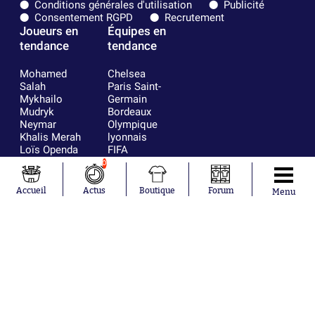
Conditions générales d'utilisation
Publicité
Consentement RGPD
Recrutement
Joueurs en
Équipes en
tendance
tendance
Mohamed
Chelsea
Salah
Paris Saint-
Mykhailo
Germain
Mudryk
Bordeaux
Neymar
Olympique
Khalis Merah
lyonnais
Loïs Openda
FIFA
Moussa
Real Madrid
0
Niakhaté
RC Strasbourg
Nicolás
AC Milan
Accueil
Actus
Boutique
Forum
Menu
Tagliafico
France
Pavel Šulc
RC Lens
Josh Maja
Gauthier Hein