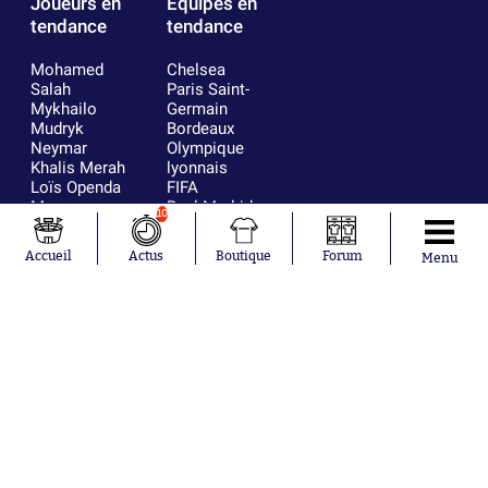
Joueurs en
Équipes en
tendance
tendance
Mohamed
Chelsea
Salah
Paris Saint-
Mykhailo
Germain
Mudryk
Bordeaux
Neymar
Olympique
Khalis Merah
lyonnais
Loïs Openda
FIFA
Moussa
Real Madrid
10
Niakhaté
RC Strasbourg
Nicolás
AC Milan
Accueil
Actus
Boutique
Forum
Menu
Tagliafico
France
Pavel Šulc
RC Lens
Josh Maja
Gauthier Hein