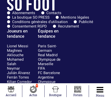
Abonnements
Contacts
La boutique SO PRESS
Mentions légales
Conditions générales d'utilisation
Publicité
Consentement RGPD
Recrutement
Joueurs en
Équipes en
tendance
tendance
Lionel Messi
Paris Saint-
Maghnes
Germain
Akliouche
Real Madrid
Mohamed
Olympique de
Salah
Marseille
Neymar
FIFA
Julián Álvarez
FC Barcelone
Ferrán Torres
Argentine
Kilian Corredor
Olympique
Franco
lyonnais
10
Mastantuono
AS Monaco
Orel Mangala
RC Strasbourg
Accueil
Actus
Boutique
Forum
Menu
Rio Mavuba
Trabzonspor