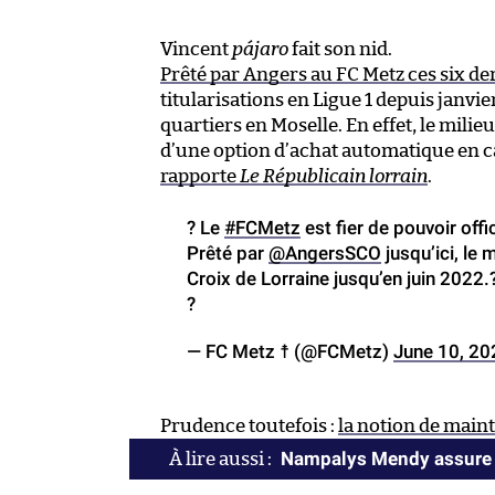
Vincent
pájaro
fait son nid.
Prêté par Angers au FC Metz ces six de
titularisations en Ligue 1 depuis janvi
quartiers en Moselle. En effet, le milieu
d’une option d’achat automatique en ca
rapporte
Le Républicain lorrain
.
? Le
#FCMetz
est fier de pouvoir offic
Prêté par
@AngersSCO
jusqu’ici, le 
Croix de Lorraine jusqu’en juin 2022.
?
— FC Metz ☨ (@FCMetz)
June 10, 20
Prudence toutefois :
la notion de maint
Nampalys Mendy assure qu