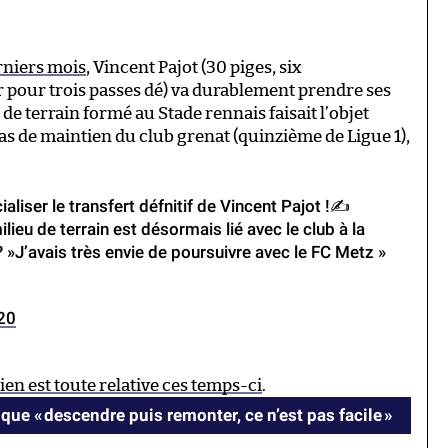
rniers mois
, Vincent Pajot (30 piges, six
er pour trois passes dé) va durablement prendre ses
 de terrain formé au Stade rennais faisait l’objet
s de maintien du club grenat (quinzième de Ligue 1),
ialiser le transfert défnitif de Vincent Pajot !✍️
milieu de terrain est désormais lié avec le club à la
? »J’avais très envie de poursuivre avec le FC Metz »
20
ien est toute relative ces temps-ci
.
e « descendre puis remonter, ce n’est pas facile »