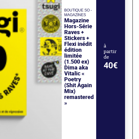
BOUTIQUE SO -
MAGAZINES
Magazine
Hors-Série
Raves +
Stickers +
Flexi inédit
à
édition
partir
limitée
de
(1.500 ex)
40€
Dima aka
Vitalic «
Poetry
(Shit Again
Mix)
remastered
»