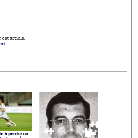
cet article.
ant
.
te à perdre un