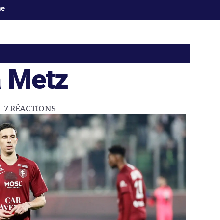
ne
à Metz
7
RÉACTIONS