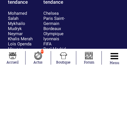
tendance
tendance
Mohamed
Chelsea
Salah
Paris Saint-
Mykhailo
Germain
Mudryk
Bordeaux
Neymar
Olympique
Khalis Merah
lyonnais
Loïs Openda
FIFA
Moussa
Real Madrid
10
Niakhaté
RC Strasbourg
Nicolás
AC Milan
Accueil
Actus
Boutique
Forum
Menu
Tagliafico
France
Pavel Šulc
RC Lens
Josh Maja
Gauthier Hein