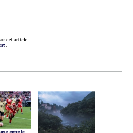
r cet article.
ant
.
ueur entre le