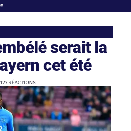
ne
bélé serait la
Bayern cet été
127
RÉACTIONS