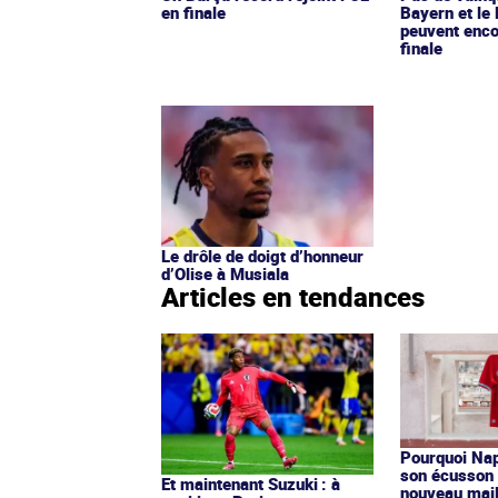
en finale
Bayern et le 
peuvent enco
finale
Le drôle de doigt d’honneur
d’Olise à Musiala
Articles en tendances
Pourquoi Nap
son écusson 
Et maintenant Suzuki : à
nouveau mail