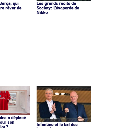
Barça, qui
Les grands récits de
re rêver de
Society: L'évaporée de
Nikko
les a déplacé
sur son
Infantino et le bal des
lot ?