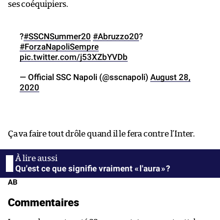
ses coéquipiers.
?
#SSCNSummer20
#Abruzzo20
?
#ForzaNapoliSempre
pic.twitter.com/j53XZbYVDb
— Official SSC Napoli (@sscnapoli)
August 28,
2020
Ça va faire tout drôle quand il le fera contre l’Inter.
Qu'est ce que signifie vraiment « l'aura » ?
AB
Commentaires