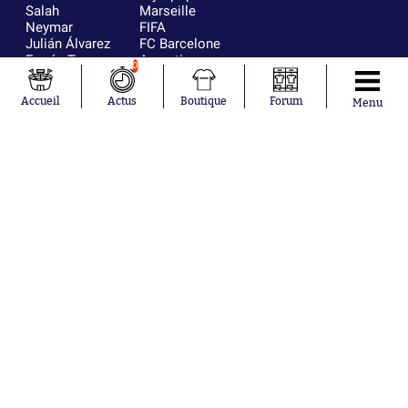
Salah
Marseille
Neymar
FIFA
Julián Álvarez
FC Barcelone
Ferrán Torres
Argentine
0
Kilian Corredor
Olympique
Franco
lyonnais
Accueil
Actus
Boutique
Forum
Menu
Mastantuono
AS Monaco
Orel Mangala
RC Strasbourg
Rio Mavuba
Trabzonspor