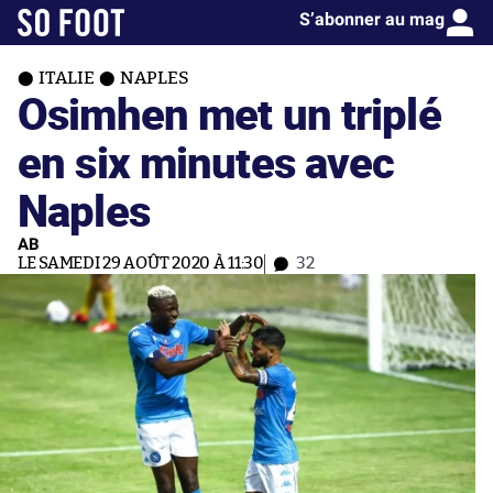
S’abonner au mag
ITALIE
NAPLES
Osimhen met un triplé
en six minutes avec
Naples
AB
LE SAMEDI 29 AOÛT 2020 À 11:30
32