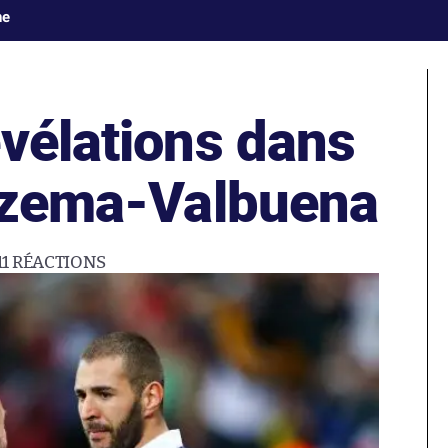
ne
évélations dans
enzema-Valbuena
11
RÉACTIONS