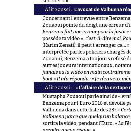
suicider » »
L’avocat de Valbuena ré
Concernant l’entrevue entre Benzema e
Zouaoui pointe du doigt une erreur d’i
Benzema fait une erreur pour la justice : 
possède ta vidéo »,
c’est-à-dire moi. Pou
(Karim Zenati), il peut t’arranger ça… »
interprétée par les policiers chargés de
Zouaoui, Benzema a toujours refusé de 
autres joueurs internationaux, notamm
jamais eu la vidéo en main contrairement à
bout »
Il m’a répondu
: « Je n’en veux mê
« L’affaire de la sextape
Mustapha Zouaoui parle ainsi de «
vrai
Benzema pour l’Euro 2016 et dévoile pa
Valbuena dans cette liste des 23 : «
Cert
Valbuena parce que quelqu’un balance d
sortira la vidéo, pendant l’Euro. »
La Fé
prendre aucun risque
. »