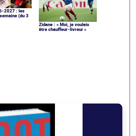
6-2027 : les
 semaine (du 3
Zidane : « Moi, je voulais
être chauffeur-livreur »