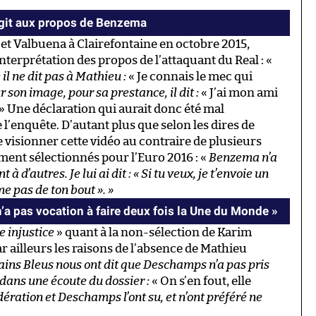
agit aux propos de Benzema
t Valbuena à Clairefontaine en octobre 2015,
nterprétation des propos de l’attaquant du Real : «
il ne dit pas à Mathieu :
« Je connais le mec qui
r son image, pour sa prestance, il dit :
« J’ai mon ami
 » Une déclaration qui aurait donc été mal
 l’enquête. D’autant plus que selon les dires de
visionner cette vidéo au contraire de plusieurs
ent sélectionnés pour l’Euro 2016 : «
Benzema n’a
 d’autres. Je lui ai dit : « Si tu veux, je t’envoie un
me pas de ton bout ». »
 n’a pas vocation à faire deux fois la Une du Monde »
e injustice
» quant à la non-sélection de Karim
r ailleurs les raisons de l’absence de Mathieu
ains Bleus nous ont dit que Deschamps n’a pas pris
ans une écoute du dossier :
« On s’en fout, elle
dération et Deschamps l’ont su, et n’ont préféré ne