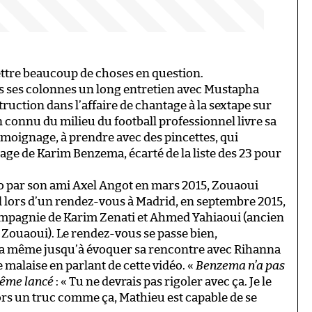
ttre beaucoup de choses en question.
s ses colonnes un long entretien avec Mustapha
truction dans l’affaire de chantage à la sextape sur
connu du milieu du football professionnel livre sa
 témoignage, à prendre avec des pincettes, qui
age de Karim Benzema, écarté de la liste des 23 pour
o par son ami Axel Angot en mars 2015, Zouaoui
al lors d’un rendez-vous à Madrid, en septembre 2015,
ompagnie de Karim Zenati et Ahmed Yahiaoui (ancien
Zouaoui). Le rendez-vous se passe bien,
a même jusqu’à évoquer sa rencontre avec Rihanna
e malaise en parlant de cette vidéo. «
Benzema n’a pas
 même lancé
: « Tu ne devrais pas rigoler avec ça. Je le
sors un truc comme ça, Mathieu est capable de se