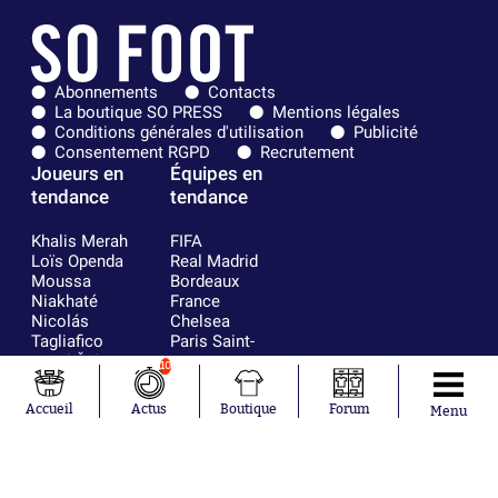
Abonnements
Contacts
La boutique SO PRESS
Mentions légales
Conditions générales d'utilisation
Publicité
Consentement RGPD
Recrutement
Joueurs en
Équipes en
tendance
tendance
Khalis Merah
FIFA
Loïs Openda
Real Madrid
Moussa
Bordeaux
Niakhaté
France
Nicolás
Chelsea
Tagliafico
Paris Saint-
Pavel Šulc
Germain
10
Gauthier Hein
Olympique
Lionel Messi
lyonnais
Accueil
Actus
Boutique
Forum
Menu
Gonzalo
AC Milan
García Torres
RC Strasbourg
Gio Reyna
RC Lens
Leandro