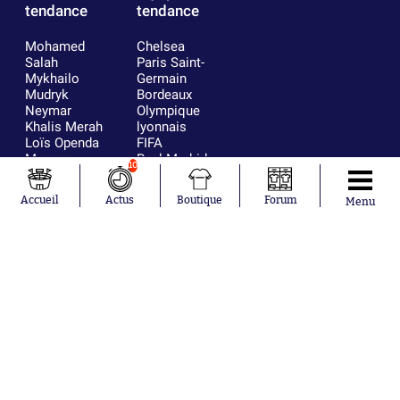
tendance
tendance
Mohamed
Chelsea
Salah
Paris Saint-
Mykhailo
Germain
Mudryk
Bordeaux
Neymar
Olympique
Khalis Merah
lyonnais
Loïs Openda
FIFA
Moussa
Real Madrid
10
Niakhaté
RC Strasbourg
Nicolás
AC Milan
Accueil
Actus
Boutique
Forum
Menu
Tagliafico
France
Pavel Šulc
RC Lens
Josh Maja
Gauthier Hein