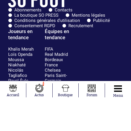
Abonnements
Contacts
La boutique SO PRESS
Mentions légales
Conditions générales d'utilisation
Publicité
Consentement RGPD
Recrutement
Joueurs en
Équipes en
tendance
tendance
Khalis Merah
FIFA
Loïs Openda
Real Madrid
Moussa
Bordeaux
Niakhaté
France
Nicolás
Chelsea
Tagliafico
Paris Saint-
Pavel Šulc
Germain
1
Gauthier Hein
Olympique
Lionel Messi
lyonnais
Accueil
Actus
Boutique
Forum
Menu
Gonzalo
AC Milan
García Torres
RC Strasbourg
Gio Reyna
RC Lens
Leandro
Paredes