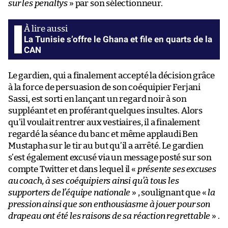
sur les penaltys
» par son sélectionneur.
La Tunisie s’offre le Ghana et file en quarts de la
CAN
Le gardien, qui a finalement accepté la décision grâce
à la force de persuasion de son coéquipier Ferjani
Sassi, est sorti en lançant un regard noir à son
suppléant et en proférant quelques insultes. Alors
qu’il voulait rentrer aux vestiaires, il a finalement
regardé la séance du banc et même applaudi Ben
Mustapha sur le tir au but qu’il a arrêté. Le gardien
s’est également excusé via un message posté sur son
compte Twitter et dans lequel il «
présente ses excuses
au coach, à ses coéquipiers ainsi qu’à tous les
supporters de l’équipe nationale
» , soulignant que «
la
pression ainsi que son enthousiasme à jouer pour son
drapeau ont été les raisons de sa réaction regrettable
» .