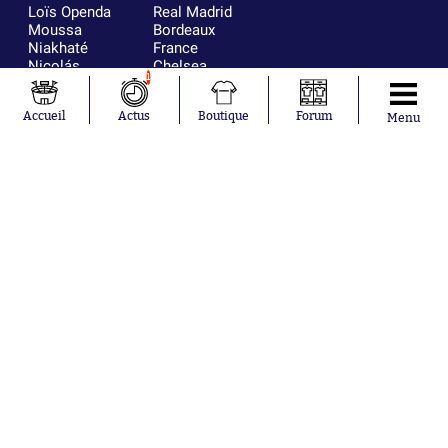
Loïs Openda
Real Madrid
Moussa
Bordeaux
Niakhaté
France
Nicolás
Chelsea
1
Tagliafico
Paris Saint-
Pavel Šulc
Germain
Accueil
Actus
Boutique
Forum
Gauthier Hein
Olympique
Menu
Lionel Messi
lyonnais
Gonzalo
AC Milan
García Torres
RC Strasbourg
Gio Reyna
RC Lens
Leandro
Paredes