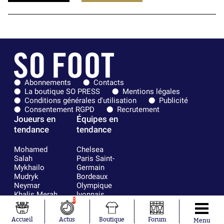
Abonnements
Contacts
La boutique SO PRESS
Mentions légales
Conditions générales d'utilisation
Publicité
Consentement RGPD
Recrutement
Joueurs en
Équipes en
tendance
tendance
Mohamed
Chelsea
Salah
Paris Saint-
Mykhailo
Germain
Mudryk
Bordeaux
Neymar
Olympique
Khalis Merah
lyonnais
0
Loïs Openda
FIFA
Moussa
Real Madrid
Accueil
Actus
Boutique
Forum
Niakhaté
RC Strasbourg
Menu