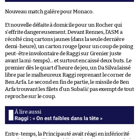
Nouveau match galère pour Monaco.
Et nouvelle défaite à domicile pour un Rocher qui
s’effrite dangereusement. Devant Rennes, l’ASM a
récolté cinq cartons jaunes (dans la seule dernière
demi-heure), un carton rouge (pour un coup de poing
peut-être involontaire de Raggi sur Grenier juste
avant la mi-temps)… et surtout encaissé deux buts. Le
premier dès le quart d’heure de jeu, un Da Silva laissé
libre par le malheureux Raggi reprenant le corner de
Ben Arfa. Le second en fin de partie, le missile de Ben
Arfa trouvant les filets d’un Subašić pas exempt de tout
reproche sur le coup.
Raggi : « On est faibles dans la tête »
Entre-temps, la Principauté avait réagi en infériorité