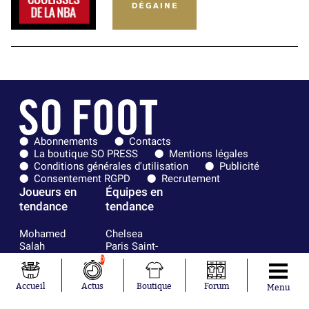
Abonnements
Contacts
La boutique SO PRESS
Mentions légales
Conditions générales d'utilisation
Publicité
Consentement RGPD
Recrutement
Joueurs en
Équipes en
tendance
tendance
Mohamed
Chelsea
Salah
Paris Saint-
Mykhailo
Germain
0
Mudryk
Bordeaux
Neymar
Olympique
Accueil
Actus
Boutique
Forum
Menu
Khalis Merah
lyonnais
Loïs Openda
FIFA