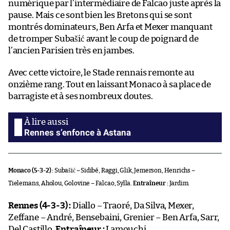
numérique par l’intermédiaire de Falcao juste après la
pause. Mais ce sont bien les Bretons qui se sont
montrés dominateurs, Ben Arfa et Mexer manquant
de tromper Subašić avant le coup de poignard de
l’ancien Parisien très en jambes.
Avec cette victoire, le Stade rennais remonte au
onzième rang. Tout en laissant Monaco à sa place de
barragiste et à ses nombreux doutes.
Rennes s’enfonce à Astana
Monaco (5-3-2) :
Subašić – Sidibé, Raggi, Glik, Jemerson, Henrichs –
Tielemans, Aholou, Golovine – Falcao, Sylla.
Entraîneur :
Jardim.
Rennes (4-3-3) :
Diallo – Traoré, Da Silva, Mexer,
Zeffane – André, Bensebaini, Grenier – Ben Arfa, Sarr,
Del Castillo.
Entraîneur :
Lamouchi.