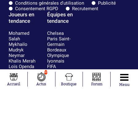
Conditions générales d'utilisation
Publicité
Consentement RGPD
Recrutement
Joueurs en
Équipes en
tendance
tendance
Mohamed
Chelsea
Salah
Paris Saint-
Mykhailo
Germain
Mudryk
Bordeaux
Neymar
Olympique
Khalis Merah
lyonnais
Loïs Openda
FIFA
Moussa
Real Madrid
10
Niakhaté
RC Strasbourg
Nicolás
AC Milan
Accueil
Actus
Boutique
Forum
Menu
Tagliafico
France
Pavel Šulc
RC Lens
Josh Maja
Gauthier Hein