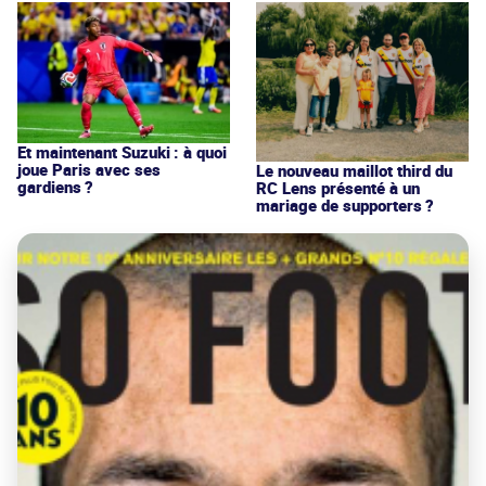
Et maintenant Suzuki : à quoi
joue Paris avec ses
Le nouveau maillot third du
gardiens ?
RC Lens présenté à un
mariage de supporters ?