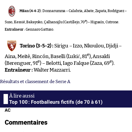
Milan (4-4-2) :
Donnarumma – Calabria, Abate, Zapata, Rodríguez –
e
Suso, Kessié, Bakayoko, Çalhanoğlu (Castillejo, 70
) – Higuaín, Cutrone.
Entraîneur :
Gennaro Gattuso.
Torino (3-5-2) :
Sirigu – Izzo, Nkoulou, Djidji –
e
Aina, Meitè, Rincón, Baselli (Lukić, 81
), Ansaldi
e
e
(Berenguer, 91
) – Belotti, Iago Falque (Zaza, 69
).
Entraîneur :
Walter Mazzarri.
Résultats et classement de Serie A
Top 100 : Footballeurs fictifs (de 70 à 61)
AC
Commentaires