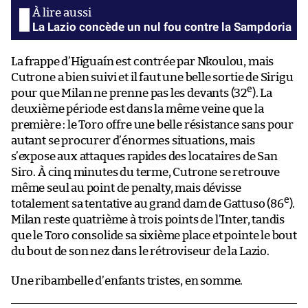
La Lazio concède un nul fou contre la Sampdoria
La frappe d’Higuaín est contrée par Nkoulou, mais
Cutrone a bien suivi et il faut une belle sortie de Sirigu
e
pour que Milan ne prenne pas les devants (32
). La
deuxième période est dans la même veine que la
première : le Toro offre une belle résistance sans pour
autant se procurer d’énormes situations, mais
s’expose aux attaques rapides des locataires de San
Siro. À cinq minutes du terme, Cutrone se retrouve
même seul au point de penalty, mais dévisse
e
totalement sa tentative au grand dam de Gattuso (86
).
Milan reste quatrième à trois points de l’Inter, tandis
que le Toro consolide sa sixième place et pointe le bout
du bout de son nez dans le rétroviseur de la Lazio.
Une ribambelle d’enfants tristes, en somme.